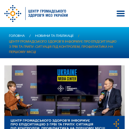
Перейти
ГОЛОВНА
/
НОВИНИ ТА ПУБЛІКАЦІЇ
/
до
ЦЕНТР ГРОМАДСЬКОГО ЗДОРОВ’Я ІНФОРМУЄ ПРО ЕПІДСИТУАЦІЮ
основного
З ГРВІ ТА ГРИПУ: СИТУАЦІЯ ПІД КОНТРОЛЕМ, ПРОФІЛАКТИКА НА
вмісту
ПЕРШОМУ МІСЦІ