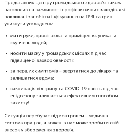
Представник Центру громадського здоровʼя також
наголосив на важливості профілактичних заходів, які
покликані запобігти інфікуванню на ГРВІ та грип і
уникнути ускладнень:
мити руки, провітрювати приміщення, уникати
скупчень людей;
носити маску у громадських місцях під час
підвищеної захворюваності;
за перших симптомів – звертатися до лікаря та
залишатися вдома;
вакцинація від грипу та COVID-19 навіть під час
епідсезону залишається ефективним способом
захисту!
Ситуація перебуває під контролем – медична
система працює, а кожен із нас може зробити свій
внесок у збереження здоров’я.