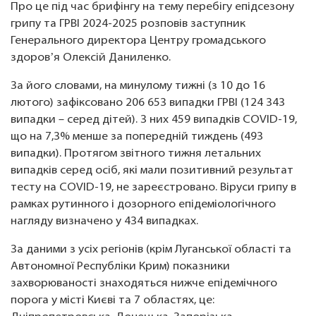
Про це під час брифінгу на тему перебігу епідсезону
грипу та ГРВІ 2024-2025 розповів заступник
Генерального директора Центру громадського
здоровʼя Олексій Даниленко.
За його словами, на минулому тижні (з 10 до 16
лютого) зафіксовано 206 653 випадки ГРВІ (124 343
випадки – серед дітей). З них 459 випадків COVID-19,
що на 7,3% менше за попередній тиждень (493
випадки). Протягом звітного тижня летальних
випадків серед осіб, які мали позитивний результат
тесту на COVID-19, не зареєстровано. Віруси грипу в
рамках рутинного і дозорного епідеміологічного
нагляду визначено у 434 випадках.
За даними з усіх регіонів (крім Луганської області та
Автономної Республіки Крим) показники
захворюваності знаходяться нижче епідемічного
порога у місті Києві та 7 областях, це: