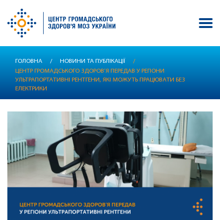
Перейти
ГОЛОВНА
/
НОВИНИ ТА ПУБЛІКАЦІЇ
/
до
ЦЕНТР ГРОМАДСЬКОГО ЗДОРОВ’Я ПЕРЕДАВ У РЕГІОНИ
основного
УЛЬТРАПОРТАТИВНІ РЕНТГЕНИ, ЯКІ МОЖУТЬ ПРАЦЮВАТИ БЕЗ
вмісту
ЕЛЕКТРИКИ