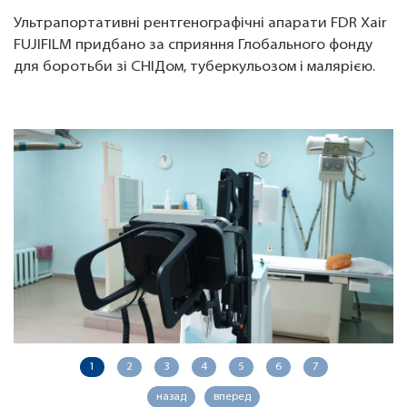
Ультрапортативні рентгенографічні апарати FDR Xair
FUJIFILM придбано за сприяння Глобального фонду
для боротьби зі СНІДом, туберкульозом і малярією.
1
2
3
4
5
6
7
назад
вперед