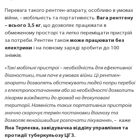
Перевага такого рентген-апарату, особливо в умовах
війни, – мобільність та портативність.
Вага рентгену
– всього 3,5 кг
, що дозволяє працювати в
обмеженому просторі та легко переміщати пристрій
за потреби. Рентген також
може працювати без
електрики
і на повному заряді зробити до 100
знімків.
«Такі мобільні пристрої – необхідність для ефективної
діагностики, тим паче в умовах війни. Ці рентген-
апарати дозволять обстежувати людей попри перебої
з електропостачанням або за необхідності дозволить
лікарям виїжджати до громад на деокуповані
території. Наявність таких портативних пристроїв
значно скорочує термін постановки діагнозу та
дозволяє якнайшвидше розпочати лікування»
, – каже
Яна Терлеєва, завідувачка відділу управління та
протидії туберкульозу ЦГЗ.