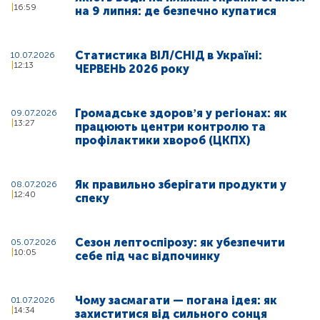
16:59
на 9 липня: де безпечно купатися
Статистика ВІЛ/СНІД в Україні:
10.07.2026
12:13
ЧЕРВЕНЬ 2026 року
Громадське здоровʼя у регіонах: як
09.07.2026
13:27
працюють центри контролю та
профілактики хвороб (ЦКПХ)
Як правильно зберігати продукти у
08.07.2026
12:40
спеку
Сезон лептоспірозу: як убезпечити
05.07.2026
10:05
себе під час відпочинку
Чому засмагати — погана ідея: як
01.07.2026
14:34
захиститися від сильного сонця