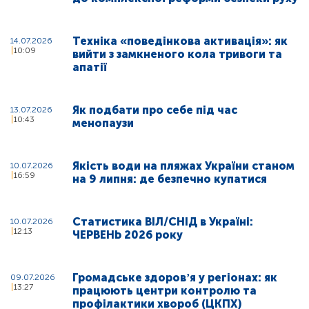
Техніка «поведінкова активація»: як
14.07.2026
10:09
вийти з замкненого кола тривоги та
апатії
Як подбати про себе під час
13.07.2026
10:43
менопаузи
Якість води на пляжах України станом
10.07.2026
16:59
на 9 липня: де безпечно купатися
Статистика ВІЛ/СНІД в Україні:
10.07.2026
12:13
ЧЕРВЕНЬ 2026 року
Громадське здоровʼя у регіонах: як
09.07.2026
13:27
працюють центри контролю та
профілактики хвороб (ЦКПХ)