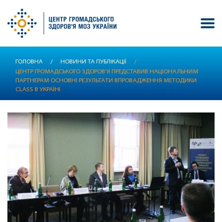
Перейти
ГОЛОВНА
/
НОВИНИ ТА ПУБЛІКАЦІЇ
/
до
ЦЕНТР ГРОМАДСЬКОГО ЗДОРОВ’Я ПРЕДСТАВИВ НАЦІОНАЛЬНИМ
основного
ПАРТНЕРАМ ОСНОВНІ РЕЗУЛЬТАТИ ВПРОВАДЖЕННЯ МЕТОДИКИ
вмісту
CLASS В УКРАЇНІ