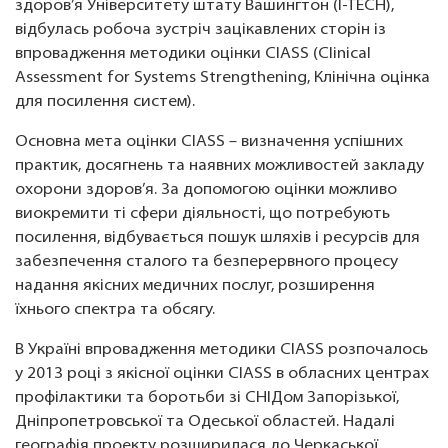
здоров’я Університету штату Вашингтон (I-TECH),
відбулась робоча зустріч зацікавлених сторін із
впровадження методики оцінки ClASS (Clinical
Assessment for Systems Strengthening, Клінічна оцінка
для посилення систем).
Основна мета оцінки ClASS – визначення успішних
практик, досягнень та наявних можливостей закладу
охорони здоров’я. За допомогою оцінки можливо
виокремити ті сфери діяльності, що потребують
посилення, відбувається пошук шляхів і ресурсів для
забезпечення сталого та безперервного процесу
надання якісних медичних послуг, розширення
їхнього спектра та обсягу.
В Україні впровадження методики ClASS розпочалось
у 2013 році з якісної оцінки ClASS в обласних центрах
профілактики та боротьби зі СНІДом Запорізької,
Дніпропетровської та Одеської областей. Надалі
географія проекту розширилася до Черкаської,