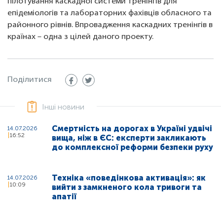
пілотування каскадної системи тренінгів для
епідеміологів та лабораторних фахівців обласного та
районного рівнів. Впровадження каскадних тренінгів в
країнах – одна з цілей даного проекту.
Поділитися
Інші новини
Смертність на дорогах в Україні удвічі
14.07.2026
16:52
вища, ніж в ЄС: експерти закликають
до комплексної реформи безпеки руху
Техніка «поведінкова активація»: як
14.07.2026
10:09
вийти з замкненого кола тривоги та
апатії