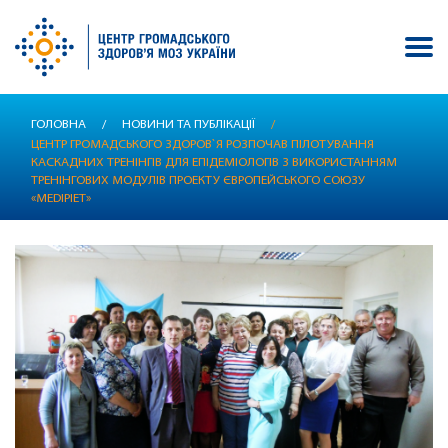
Перейти
ГОЛОВНА
/
НОВИНИ ТА ПУБЛІКАЦІЇ
/
до
ЦЕНТР ГРОМАДСЬКОГО ЗДОРОВ`Я РОЗПОЧАВ ПІЛОТУВАННЯ
основного
КАСКАДНИХ ТРЕНІНГІВ ДЛЯ ЕПІДЕМІОЛОГІВ З ВИКОРИСТАННЯМ
вмісту
ТРЕНІНГОВИХ МОДУЛІВ ПРОЕКТУ ЄВРОПЕЙСЬКОГО СОЮЗУ
«MEDIPIET»