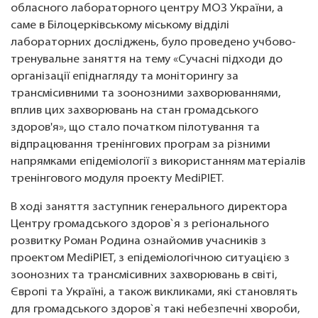
обласного лабораторного центру МОЗ України, а
саме в Білоцерківському міському відділі
лабораторних досліджень, було проведено учбово-
тренувальне заняття на тему «Сучасні підходи до
організації епіднагляду та моніторингу за
трансмісивними та зоонозними захворюваннями,
вплив цих захворювань на стан громадського
здоров'я», що стало початком пілотування та
відпрацювання тренінгових програм за різними
напрямками епідеміології з використанням матеріалів
тренінгового модуля проекту MediPIET.
В ході заняття заступник генерального директора
Центру громадського здоров`я з регіонального
розвитку Роман Родина ознайомив учасників з
проектом MediPIET, з епідеміологічною ситуацією з
зоонозних та трансмісивних захворювань в світі,
Європі та Україні, а також викликами, які становлять
для громадського здоров`я такі небезпечні хвороби,