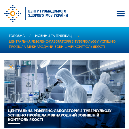
Перейти
ГОЛОВНА
/
НОВИНИ ТА ПУБЛІКАЦІЇ
/
до
ЦЕНТРАЛЬНА РЕФЕРЕНС-ЛАБОРАТОРІЯ З ТУБЕРКУЛЬОЗУ УСПІШНО
основного
ПРОЙШЛА МІЖНАРОДНИЙ ЗОВНІШНІЙ КОНТРОЛЬ ЯКОСТІ
вмісту