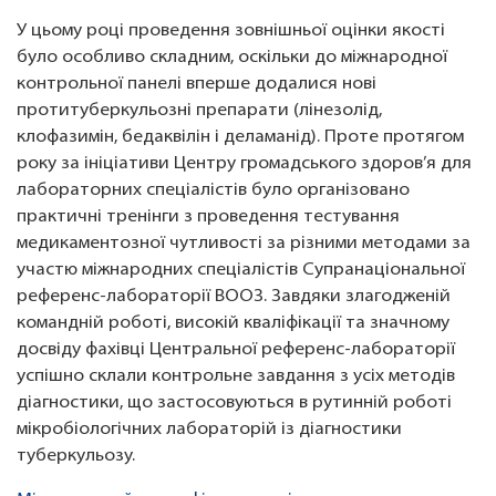
У цьому році проведення зовнішньої оцінки якості
було особливо складним, оскільки до міжнародної
контрольної панелі вперше додалися нові
протитуберкульозні препарати (лінезолід,
клофазимін, бедаквілін і деламанід). Проте протягом
року за ініціативи Центру громадського здоров’я для
лабораторних спеціалістів було організовано
практичні тренінги з проведення тестування
медикаментозної чутливості за різними методами за
участю міжнародних спеціалістів Супранаціональної
референс-лабораторії ВООЗ. Завдяки злагодженій
командній роботі, високій кваліфікації та значному
досвіду фахівці Центральної референс-лабораторії
успішно склали контрольне завдання з усіх методів
діагностики, що застосовуються в рутинній роботі
мікробіологічних лабораторій із діагностики
туберкульозу.