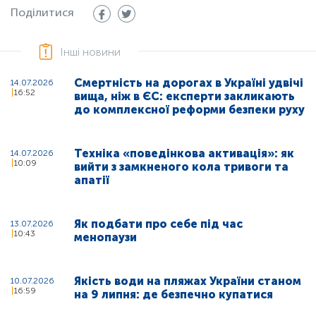
Поділитися
Інші новини
Смертність на дорогах в Україні удвічі
14.07.2026
16:52
вища, ніж в ЄС: експерти закликають
до комплексної реформи безпеки руху
Техніка «поведінкова активація»: як
14.07.2026
10:09
вийти з замкненого кола тривоги та
апатії
Як подбати про себе під час
13.07.2026
10:43
менопаузи
Якість води на пляжах України станом
10.07.2026
16:59
на 9 липня: де безпечно купатися