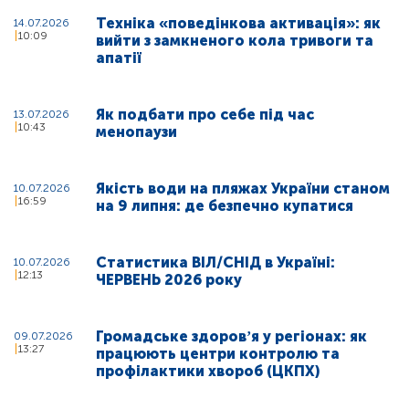
Техніка «поведінкова активація»: як
14.07.2026
10:09
вийти з замкненого кола тривоги та
апатії
Як подбати про себе під час
13.07.2026
10:43
менопаузи
Якість води на пляжах України станом
10.07.2026
16:59
на 9 липня: де безпечно купатися
Статистика ВІЛ/СНІД в Україні:
10.07.2026
12:13
ЧЕРВЕНЬ 2026 року
Громадське здоровʼя у регіонах: як
09.07.2026
13:27
працюють центри контролю та
профілактики хвороб (ЦКПХ)