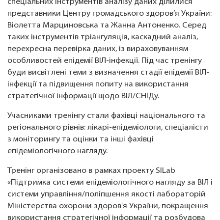
спеціальних інструментів аналізу даних ділилися
представники Центру громадського здоров’я України:
Віолетта Марциновська та Жанна Антоненко. Серед
таких інструментів тріангуляція, каскадний аналіз,
перехресна перевірка даних, із вираховуванням
особливостей епідемії ВІЛ-інфекції. Під час тренінгу
буди висвітлені теми з визначення стадії епідемії ВІЛ-
інфекції та підвищення попиту на використання
стратегічної інформації щодо ВІЛ/СНІДу.
Учасниками тренінгу стали фахівці національного та
регіонального рівнів: лікарі-епідеміологи, спеціалісти
з моніторингу та оцінки та інші фахівці
епідеміологічного нагляду.
Тренінг організовано в рамках проекту SILab
«Підтримка системи епідеміологічного нагляду за ВІЛ і
системи управління/поліпшення якості лабораторій
Міністерства охорони здоров'я України, покращення
використання стратегічної інформації та розбудова