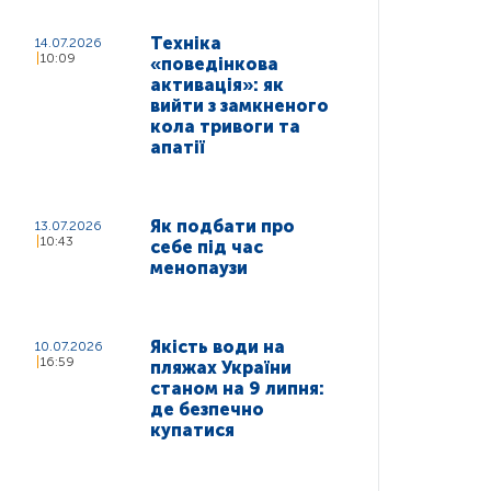
Техніка
14.07.2026
10:09
«поведінкова
активація»: як
вийти з замкненого
кола тривоги та
апатії
Як подбати про
13.07.2026
10:43
себе під час
менопаузи
Якість води на
10.07.2026
16:59
пляжах України
станом на 9 липня:
де безпечно
купатися