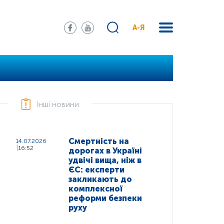
А-Я
Інші новини
Смертність на
14.07.2026
16:52
дорогах в Україні
удвічі вища, ніж в
ЄС: експерти
закликають до
комплексної
реформи безпеки
руху