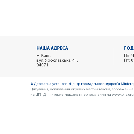
НАША АДРЕСА
ГОД
м. Київ,
Пн–Ч
вул. Ярославська, 41,
Пт: 0
04071
© Державна установа «Центр громадського здоров’я Міністер
Цитування, копіювання окремих частин текстів, зображень а
на ЦГЗ. Для інтернет-видань гіперпосилання на www.phc.org.