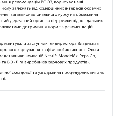
онання рекомендацій ВООЗ, водночас наші
в чому залежать від комерційних інтересів окремих
дження загальнонаціонального курсу на обмеження
ений державний орган за підтримки відповідальних
ролюватиме дотримання норм та рекомендацій
епрезентували заступник гендиректора Владислав
дорового харчування та фізичної активності Ольга
едставники компаній Nestlè, Mondelēz, PepsiCo,
 та БО «Ліга виробників харчових продуктів».
чної складової та узгодження процедурних питань
ні.