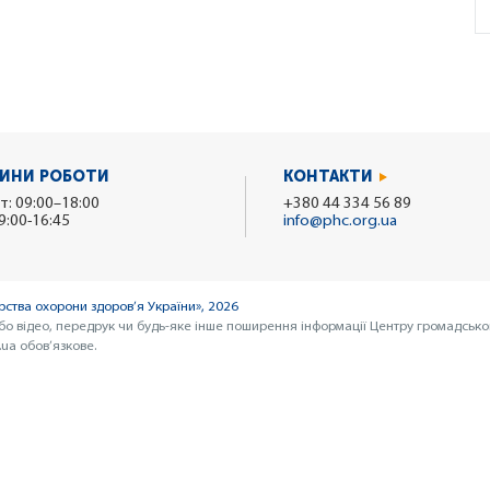
ИНИ РОБОТИ
КОНТАКТИ
т: 09:00–18:00
+380 44 334 56 89
9:00-16:45
info@phc.org.ua
ства охорони здоров’я України», 2026
бо відео, передрук чи будь-яке інше поширення інформації Центру громадсько
ua обов’язкове.