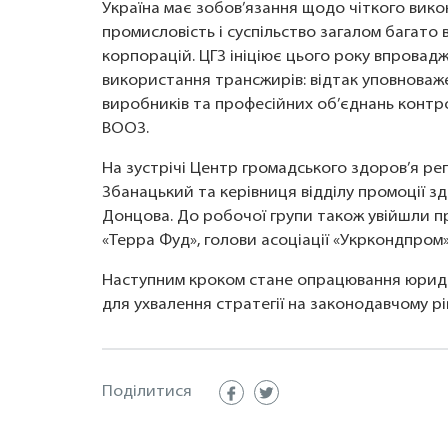
Україна має зобов’язання щодо чіткого вик
промисловість і суспільство загалом багато 
корпорацій. ЦГЗ ініціює цього року впрова
використання трансжирів: відтак уповноваж
виробників та професійних об’єднань конт
ВООЗ.
На зустрічі Центр громадського здоров’я р
Збанацький та керівниця відділу промоції з
Донцова. До робочої групи також увійшли пр
«Терра Фуд», голови асоціації «Укркондпром»
Наступним кроком стане опрацювання юриди
для ухвалення стратегії на законодавчому рів
Поділитися