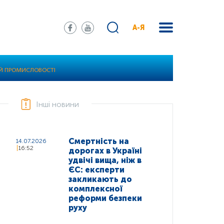
А-Я
ІЙ ПРОМИСЛОВОСТІ
Інші новини
Смертність на
14.07.2026
16:52
дорогах в Україні
удвічі вища, ніж в
ЄС: експерти
закликають до
комплексної
реформи безпеки
руху