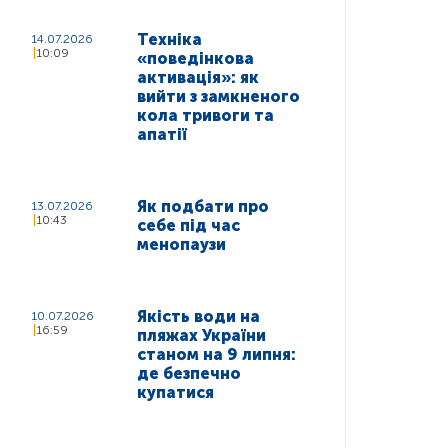
Техніка
14.07.2026
10:09
«поведінкова
активація»: як
вийти з замкненого
кола тривоги та
апатії
Як подбати про
13.07.2026
10:43
себе під час
менопаузи
Якість води на
10.07.2026
16:59
пляжах України
станом на 9 липня:
де безпечно
купатися