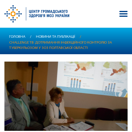
Перейти
ГОЛОВНА
/
НОВИНИ ТА ПУБЛІКАЦІЇ
/
до
CHALLENGE TB: ДОТРИМАННЯ ІНФЕКЦІЙНОГО КОНТРОЛЮ ЗА
основного
ТУБЕРКУЛЬОЗОМ У ЗОЗ ПОЛТАВСЬКОЇ ОБЛАСТІ
вмісту