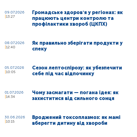
Громадське здоровʼя у регіонах: як
09.07.2026
13:27
працюють центри контролю та
профілактики хвороб (ЦКПХ)
Як правильно зберігати продукти у
08.07.2026
12:40
спеку
Сезон лептоспірозу: як убезпечити
05.07.2026
10:05
себе під час відпочинку
Чому засмагати — погана ідея: як
01.07.2026
14:34
захиститися від сильного сонця
Вроджений токсоплазмоз: як мамі
30.06.2026
10:15
вберегти дитину від хвороби