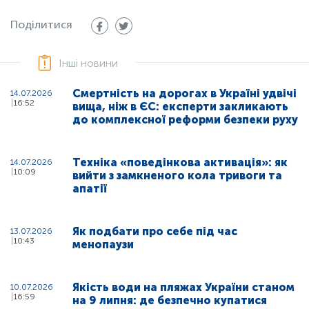
Поділитися
Інші новини
Смертність на дорогах в Україні удвічі
14.07.2026
16:52
вища, ніж в ЄС: експерти закликають
до комплексної реформи безпеки руху
Техніка «поведінкова активація»: як
14.07.2026
10:09
вийти з замкненого кола тривоги та
апатії
Як подбати про себе під час
13.07.2026
10:43
менопаузи
Якість води на пляжах України станом
10.07.2026
16:59
на 9 липня: де безпечно купатися