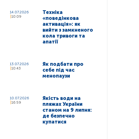
Техніка
14.07.2026
10:09
«поведінкова
активація»: як
вийти з замкненого
кола тривоги та
апатії
Як подбати про
13.07.2026
10:43
себе під час
менопаузи
Якість води на
10.07.2026
16:59
пляжах України
станом на 9 липня:
де безпечно
купатися