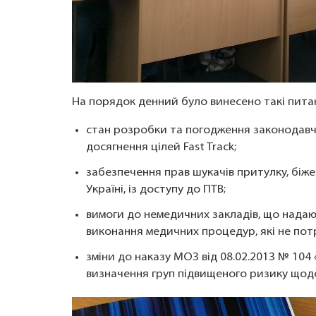
На порядок денний було винесено такі пита
стан розробки та погодження законодавчи
досягнення цілей Fast Track;
забезпечення прав шукачів притулку, біже
Україні, із доступу до ПТВ;
вимоги до немедичних закладів, що надают
виконання медичних процедур, які не пот
зміни до наказу МОЗ від 08.02.2013 № 104
визначення груп підвищеного ризику щодо 