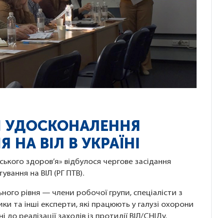
И УДОСКОНАЛЕННЯ
 НА ВІЛ В УКРАЇНІ
ького здоров’я» відбулося чергове засідання
ування на ВІЛ (РГ ПТВ).
ьного рівня — члени робочої групи, спеціалісти з
ики та інші експерти, які працюють у галузі охорони
 до реалізації заходів із протидії ВІЛ/СНІДу.