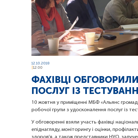
12.10.2018
12:00
ФАХІВЦІ ОБГОВОРИЛ
ПОСЛУГ ІЗ ТЕСТУВАННЯ
10 жовтня у приміщенні МБФ «Альянс громадс
робочої групи з удосконалення послуг із тест
У обговоренні взяли участь фахівці націонал
епіднагляду, моніторингу і оцінки, профілакт
здоров’я, а також представники НУО, залучені