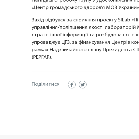
Нагадаємо: робочу групу з удосконалення по
«Центр громадського здоров’я МОЗ України» ві
Захід відбувся за сприяння проекту SILab «П
управління/поліпшення якості лабораторій
стратегічної інформації та розбудова потен
упроваджує ЦГЗ, за фінансування Центрів к
рамках Надзвичайного плану Президента США
(PEPFAR).
Поділитися