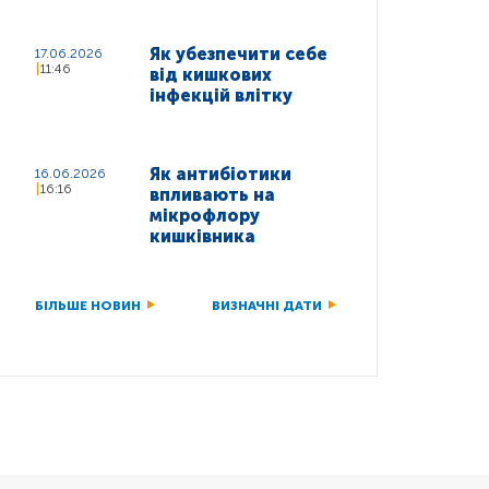
Як убезпечити себе
17.06.2026
11:46
від кишкових
інфекцій влітку
Як антибіотики
16.06.2026
16:16
впливають на
мікрофлору
кишківника
БІЛЬШЕ НОВИН
ВИЗНАЧНІ ДАТИ