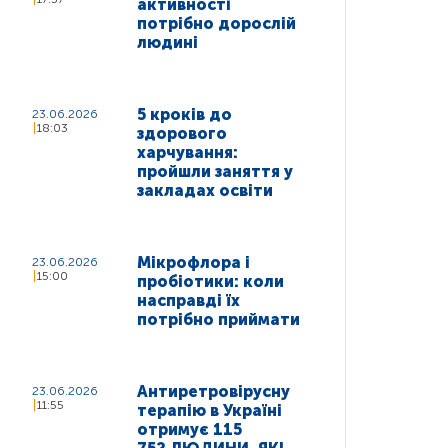
активності
потрібно дорослій
людині
5 кроків до
23.06.2026
18:03
здорового
харчування:
пройшли заняття у
закладах освіти
Мікрофлора і
23.06.2026
15:00
пробіотики: коли
насправді їх
потрібно приймати
Антиретровірусну
23.06.2026
11:55
терапію в Україні
отримує 115