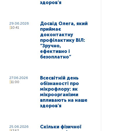
здоров’я
Досвід Олега, який
29.06.2026
10:41
приймає
доконтактну
профілактику ВІЛ:
“Зручно,
ефективно і
безоплатно”
Всесвітній день
27.06.2026
11:00
обізнаності про
мікрофлору: як
мікроорганізми
впливають на наше
здоров’я
Скільки фізичної
25.06.2026
17:57