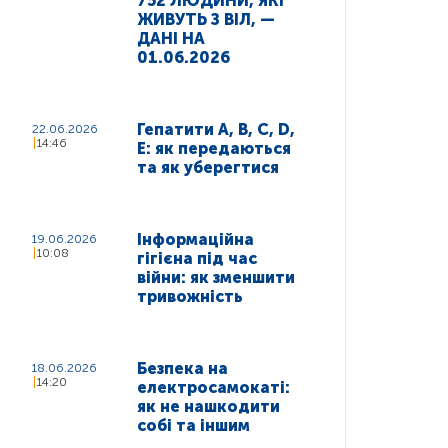
752 ЛЮДИНИ, ЯКІ
ЖИВУТЬ З ВІЛ, —
ДАНІ НА
01.06.2026
Гепатити A, B, C, D,
22.06.2026
14:46
E: як передаються
та як уберегтися
Інформаційна
19.06.2026
10:08
гігієна під час
війни: як зменшити
тривожність
Безпека на
18.06.2026
14:20
електросамокаті:
як не нашкодити
собі та іншим