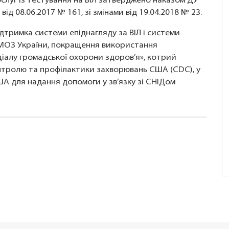
слуг із тестування на ВІЛ затверджено наказом ДУ
д 08.06.2017 № 161, зі змінами від 19.04.2018 № 23.
ідтримка системи епіднагляду за ВІЛ і системи
 МОЗ України, покращення використання
ціалу громадської охорони здоров’я», котрий
онтролю та профілактики захворювань США (CDC), у
 для надання допомоги у зв’язку зі СНІДом