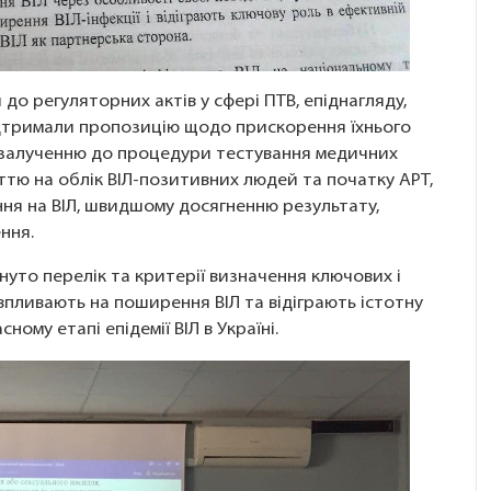
до регуляторних актів у сфері ПТВ, епіднагляду,
підтримали пропозицію щодо прискорення їхнього
залученню до процедури тестування медичних
яттю на облік ВІЛ-позитивних людей та початку АРТ,
я на ВІЛ, швидшому досягненню результату,
ння.
нуто перелік та критерії визначення ключових і
 впливають на поширення ВІЛ та відіграють істотну
ному етапі епідемії ВІЛ в Україні.