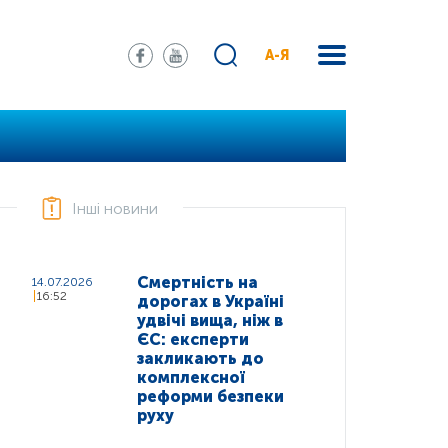
А-Я
Інші новини
Смертність на
14.07.2026
16:52
дорогах в Україні
удвічі вища, ніж в
ЄС: експерти
закликають до
комплексної
реформи безпеки
руху