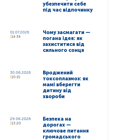
убезпечити себе
під час відпочинку
Чому засмагати —
01.07.2026
14:34
погана ідея: як
захиститися від
сильного сонця
Вроджений
30.06.2026
10:15
токсоплазмоз: як
мамі вберегти
дитину від
хвороби
Безпека на
29.06.2026
13:20
дорогах —
ключове питання
громадського