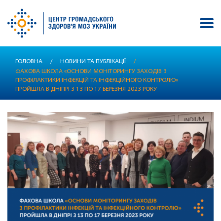
Перейти
ГОЛОВНА
/
НОВИНИ ТА ПУБЛІКАЦІЇ
/
до
ФАХОВА ШКОЛА «ОСНОВИ МОНІТОРИНГУ ЗАХОДІВ З
основного
ПРОФІЛАКТИКИ ІНФЕКЦІЙ ТА ІНФЕКЦІЙНОГО КОНТРОЛЮ»
вмісту
ПРОЙШЛА В ДНІПРІ З 13 ПО 17 БЕРЕЗНЯ 2023 РОКУ