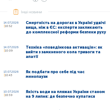
Інші новини
Смертність на дорогах в Україні удвічі
14.07.2026
16:52
вища, ніж в ЄС: експерти закликають
до комплексної реформи безпеки руху
Техніка «поведінкова активація»: як
14.07.2026
10:09
вийти з замкненого кола тривоги та
апатії
Як подбати про себе під час
13.07.2026
10:43
менопаузи
Якість води на пляжах України станом
10.07.2026
16:59
на 9 липня: де безпечно купатися