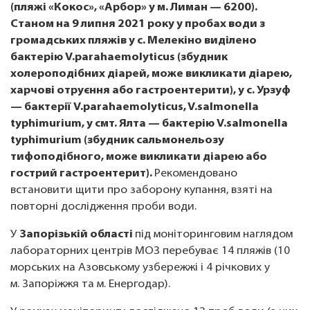
(пляжі «Кокос», «Арбор» у м. Лиман — 6200).
Станом на 9 липня 2021 року у пробах води з
громадських пляжів у с. Мелекіно виділено
бактерію V.parahaemolyticus (збудник
холероподібних діарей, може викликати діарею,
харчові отруєння або гастроентерити), у с. Урзуф
— бактерії V.parahaemolyticus, V.salmonella
typhimurium, у смт. Ялта — бактерію V.salmonella
typhimurium (збудник сальмонельозу
тифоподібного, може викликати діарею або
гострий гастроентерит).
Рекомендовано
встановити щити про заборону купання, взяті на
повторні дослідження проби води.
У
Запорізькій області
під моніторинговим наглядом
лабораторних центрів МОЗ перебуває 14 пляжів (10
морських на Азовському узбережжі і 4 річкових у
м. Запоріжжя та м. Енергодар).