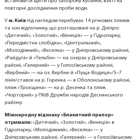
встановити щити про заборону купання, взяті на
повторні дослідження проби води.
У
м. Київ
під наглядом перебуває 14 річкових пляжів
та зон відпочинку, що розташовані на р. Дніпро:
«Дитячий», «Золотий», «Венеція» — у Гідропарку,
«Передмістна слобідка», «Центральний»,
«Молодіжний», «Веселка» — у Дніпровському районі,
«Райдуга» й «Тельбін» — на озерах у Дніпровському
районі, «Галерний» — у Голосіївському районі,
«Вербний» — на оз. Вербне й «Пуща-Водиця»/5–7
лінія/ставок на р. Горенка — в Оболонському районі,
пляж «Троєщина» — на р. Десенка та пляж
«Чорторий» у ПКіВ Дружби народів Деснянського
району.
Міжнародну відзнаку «Блакитний прапор»
отримали:
«Дитячий», «Золотий», «Венеція» в
Гідропарку, «Молодіжний», «Веселка» — у
Дніпровському районі, «Галерний» — у Голосіївському