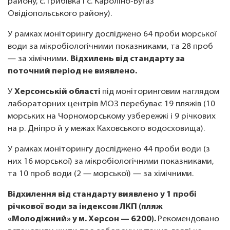
району, с. Грибівка і с. Кароліно-Бугаз
Овідіопольського району).
У рамках моніторингу досліджено 64 проби морської
води за мікробіологічними показниками, та 28 проб
— за хімічними.
Відхилень від стандарту за
поточний період не виявлено.
У
Херсонській області
під моніторинговим наглядом
лабораторних центрів МОЗ перебуває 19 пляжів (10
морських на Чорноморському узбережжі і 9 річкових
на р. Дніпро й у межах Каховського водосховища).
У рамках моніторингу досліджено 44 проби води (з
них 16 морської) за мікробіологічними показниками,
та 10 проб води (2 — морської) — за хімічними.
Відхилення від стандарту виявлено у 1 пробі
річкової води за індексом ЛКП (пляж
«Молодіжний» у м. Херсон — 6200).
Рекомендовано