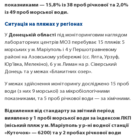
показниками — 15,8% із 38 проб річкової та 2,0%
із 49 проб морської води.
Ситуація на пляжах у регіонах
У
Донецькій області
під моніторинговим наглядом
лабораторних центрів МОЗ перебуває 15 пляжів: 5
морських у м. Маріуполь і 4 у Першотравневому
районі на Азовському узбережжі (сс. Ялта, Урзуф,
Юр’ївка, Мелекіно), 6 у м. Лиман на р. Сіверський
Донець та у межах «Блакитних озер».
У межах здійснення моніторингу досліджено 15 проб
води (з них 9 морської) за мікробіологічними
показниками, та 5 проб річкової води — за хімічними.
Відхилення від стандарту за звітний період
виявлено у 1 пробі морської води за індексом ЛКП
(міський пляж у м. Маріуполь у р-ні водної станції
«Куточок» — 6200) та у 2 пробах річкової води