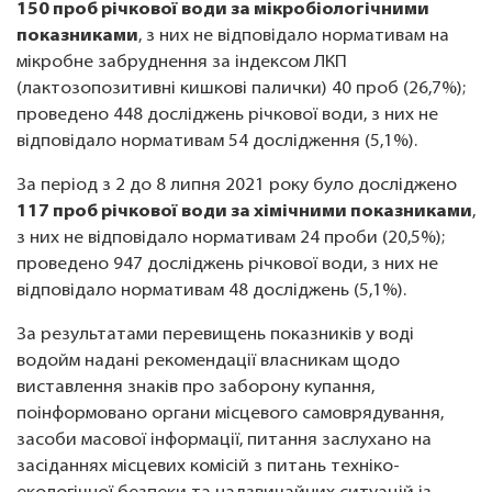
150 проб річкової води за мікробіологічними
показниками
, з них не відповідало нормативам на
мікробне забруднення за індексом ЛКП
(лактозопозитивні кишкові палички) 40 проб (26,7%);
проведено 448 досліджень річкової води, з них не
відповідало нормативам 54 дослідження (5,1%).
За період з 2 до 8 липня 2021 року було досліджено
117 проб річкової води за хімічними показниками
,
з них не відповідало нормативам 24 проби (20,5%);
проведено 947 досліджень річкової води, з них не
відповідало нормативам 48 досліджень (5,1%).
За результатами перевищень показників у воді
водойм надані рекомендації власникам щодо
виставлення знаків про заборону купання,
поінформовано органи місцевого самоврядування,
засоби масової інформації, питання заслухано на
засіданнях місцевих комісій з питань техніко-