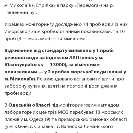
м. Миколаїв («Стрілка» в парку «Перемога») на р.
Південний Буг.
У рамках моніторингу досліджено 14 проб води (з них
7 морської) за мікробіологічними показниками, та 10
проб (4 — морської) — за хімічними.
Відхилення від стандарту виявлено у 1 пробі
річкової води за індексом ЛКП (пляж у м.
Южноукраїнськ — 13000), за хімічними
показниками — у 2 пробах морської води (пляжі у
м. Миколаїв).
Рекомендовано встановити щити про
заборону купання, взяті на повторні дослідження
проби води.
В
Одеській області
під моніторинговим наглядом
лабораторних центрів МОЗ перебуває 13 морських
пляжів у м. Одеса (9) та приморських районах області
(у м. Южне, с. Сичавка і с. Вапнярка Лиманського