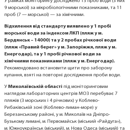
У рамках моніторингу досліджено 13 проб води (з них
9 морської) за мікробіологічними показниками, та 11
проб (7 — морської) — за хімічними.
Відхилення від стандарту виявлено у 1 пробі
морської води за індексом ЛКП (пляж у м.
Бердянськ – 14000) та у 2 пробах річкової води
(пляж «Правий берег» у м. Запоріжжя, пляж у м.
Енергодар), та у 1 пробі річкової води за
хімічними показниками (пляж у м. Енергодар).
Рекомендовано встановити щити про заборону
купання, взяті на повторні дослідження проби води.
У
Миколаївській області
під моніторинговим
наглядом лабораторних центрів МОЗ перебуває 7
пляжів (3 морських і 4 річкових) у Коблево-
Рибаківській зоні (Коблево-лиман-море) у
Березанському районі, у м. Миколаїв на Дніпро-
Бузькому лимані, м. Первомайськ (міський «Райдуга»),
м. Южноукраїнськ (міський), м. Нова Одеса (міський) та