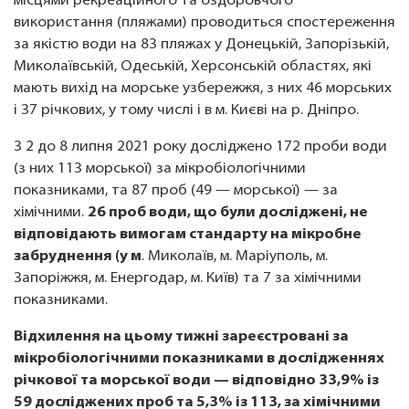
місцями рекреаційного та оздоровчого
використання (пляжами) проводиться спостереження
за якістю води на 83 пляжах у Донецькій, Запорізькій,
Миколаївській, Одеській, Херсонській областях, які
мають вихід на морське узбережжя, з них 46 морських
і 37 річкових, у тому числі і в м. Києві на р. Дніпро.
З 2 до 8 липня 2021 року досліджено 172 проби води
(з них 113 морської) за мікробіологічними
показниками, та 87 проб (49 — морської) — за
хімічними.
26 проб води, що були досліджені, не
відповідають вимогам стандарту на мікробне
забруднення (у м
. Миколаїв, м. Маріуполь, м.
Запоріжжя, м. Енергодар, м. Київ) та 7 за хімічними
показниками.
Відхилення на цьому тижні зареєстровані за
мікробіологічними показниками в дослідженнях
річкової та морської води — відповідно 33,9% із
59 досліджених проб та 5,3% із 113, за хімічними