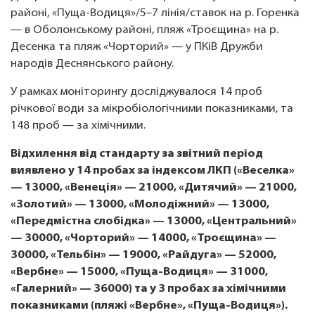
районі, «Пуща-Водиця»/5–7 лінія/ставок на р. Горенка
— в Оболонському районі, пляж «Троєщина» на р.
Десенка та пляж «Чорторий» — у ПКіВ Дружби
народів Деснянського району.
У рамках моніторингу досліджувалося 14 проб
річкової води за мікробіологічними показниками, та
148 проб — за хімічними.
Відхилення від стандарту за звітний період
виявлено у 14 пробах за індексом ЛКП («Веселка»
— 13000, «Венеція» — 21000, «Дитячий» — 21000,
«Золотий» — 13000, «Молодіжний» — 13000,
«Передмістна слобідка» — 13000, «Центральний»
— 30000, «Чорторий» — 14000, «Троєщина» —
30000, «Тельбін» — 19000, «Райдуга» — 52000,
«Вербне» — 15000, «Пуща-Водиця» — 31000,
«Галерний» — 36000) та у 3 пробах за хімічними
показниками (пляжі «Вербне», «Пуща-Водиця»).