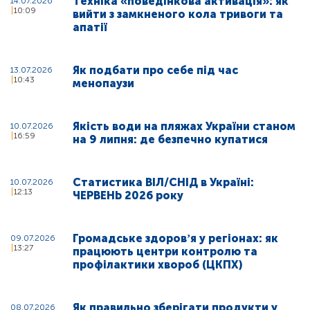
Техніка «поведінкова активація»: як
14.07.2026
10:09
вийти з замкненого кола тривоги та
апатії
Як подбати про себе під час
13.07.2026
10:43
менопаузи
Якість води на пляжах України станом
10.07.2026
16:59
на 9 липня: де безпечно купатися
Статистика ВІЛ/СНІД в Україні:
10.07.2026
12:13
ЧЕРВЕНЬ 2026 року
Громадське здоровʼя у регіонах: як
09.07.2026
13:27
працюють центри контролю та
профілактики хвороб (ЦКПХ)
Як правильно зберігати продукти у
08.07.2026