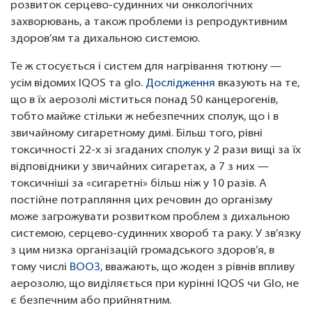
розвиток серцево-судинних чи онкологічних
захворювань, а також проблеми із репродуктивним
здоров’ям та дихальною системою.
Те ж стосується і систем для нагрівання тютюну —
усім відомих IQOS та glo.
Дослідження
вказують на те,
що в їх аерозолі міститься понад 50 канцерогенів,
тобто майже стільки ж небезпечних сполук, що і в
звичайному сигаретному димі. Більш того, рівні
токсичності 22-х зі згаданих сполук у 2 рази вищі за їх
відповідники у звичайних сигаретах, а 7 з них —
токсичніші за «сигаретні» більш ніж у 10 разів. А
постійне потрапляння цих речовин до організму
може загрожувати розвитком проблем з дихальною
системою, серцево-судинних хвороб та раку. У зв’язку
з цим низка організацій громадського здоров’я, в
тому числі
ВООЗ
, вважають, що жоден з рівнів впливу
аерозолю, що виділяється при курінні IQOS чи Glo, не
є безпечним або прийнятним.