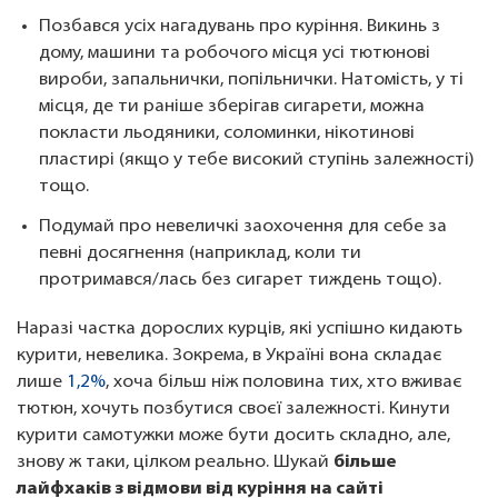
Позбався усіх нагадувань про куріння. Викинь з
дому, машини та робочого місця усі тютюнові
вироби, запальнички, попільнички. Натомість, у ті
місця, де ти раніше зберігав сигарети, можна
покласти льодяники, соломинки, нікотинові
пластирі (якщо у тебе високий ступінь залежності)
тощо.
Подумай про невеличкі заохочення для себе за
певні досягнення (наприклад, коли ти
протримався/лась без сигарет тиждень тощо).
Наразі частка дорослих курців, які успішно кидають
курити, невелика. Зокрема, в Україні вона складає
лише
1,2%
, хоча більш ніж половина тих, хто вживає
тютюн, хочуть позбутися своєї залежності. Кинути
курити самотужки може бути досить складно, але,
знову ж таки, цілком реально. Шукай
більше
лайфхаків з відмови від куріння на сайті