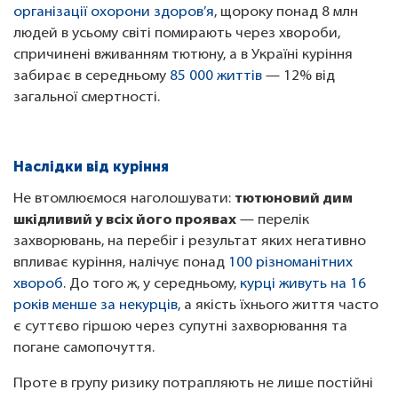
організації охорони здоров’я
, щороку понад 8 млн
людей в усьому світі помирають через хвороби,
спричинені вживанням тютюну, а в Україні куріння
забирає в середньому
85 000 життів
— 12% від
загальної смертності.
Наслідки від куріння
Не втомлюємося наголошувати:
тютюновий дим
шкідливий у всіх його проявах
— перелік
захворювань, на перебіг і результат яких негативно
впливає куріння, налічує понад
100 різноманітних
хвороб
. До того ж, у середньому,
курці живуть на 16
років менше за некурців
, а якість їхнього життя часто
є суттєво гіршою через супутні захворювання та
погане самопочуття.
Проте в групу ризику потрапляють не лише постійні