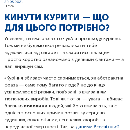
20.05.2021
17:20
КИНУТИ КУРИТИ — ЩО
ДЛЯ ЦЬОГО ПОТРІБНО?
Упевнені, ти вже разів сто чув/ла про шкоду куріння.
Тож ми не будемо вкотре закликати тебе
відмовитися від сигарет та сваритися пальцем.
Просто коротко ознайомимо з деякими фактами — а
далі вирішуй сам.
«Куріння вбиває» часто сприймається, як абстрактна
фраза — саме тому багато людей не до кінця
усвідомлює всі ризики, пов’язані із вживанням
тютюнових виробів. Тоді як тютюн — увага — вбиває
близько
половини
людей, які його вживають, та є
однією з основних причин розвитку серцево-
судинних, онкологічних, легеневих хвороб та
передчасної смертності. Так, за
даними Всесвітньої