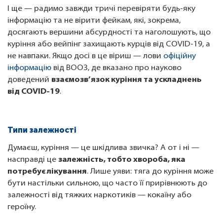
І ще — радимо завжди тричі перевіряти будь-яку
інформацію та не вірити фейкам, які, зокрема,
досягають вершини абсурдності та наголошують, що
куріння або вейпінг захищають курців від COVID-19, а
не навпаки. Якщо досі в це віриш — лови
офіційну
інформацію
від ВООЗ, де вказано про науково
доведений
взаємозв’язок куріння та ускладнень
від COVID-19
.
Типи залежності
Думаєш, куріння — це шкідлива звичка? А от і ні —
насправді це
залежність, тобто хвороба, яка
потребує лікування
. Лише уяви: тяга до куріння може
бути настільки сильною, що часто її прирівнюють до
залежності від тяжких наркотиків — кокаїну або
героїну.