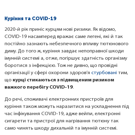
Куріння та COVID-19
2020-й рік приніс курцям нові ризики. Як відомо,
COVID-19 насамперед вражає саме легені, які й так
постійно зазнають небезпечного впливу тютюнового
диму. До того ж, куріння завдає непоправної шкоди
імунній системі а, отже, погіршує здатність організму
боротися з інфекцією. Тож не дивно, що провідні
організації у сфері охорони здоров’я
стурбовані
тим,
що
курці стикаються з підвищеним ризиком
важкого перебігу COVID-19
.
До речі, споживачі електронних пристроїв для
куріння також можуть наразитися на ускладнення під
час інфікування COVID-19, адже вейпи, електронні
сигарети та пристрої для нагрівання тютюну так
само чинять шкоду дихальній та імунній системі.