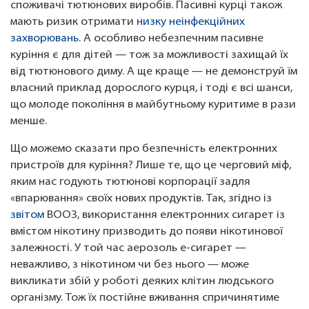
споживачі тютюнових виробів. Пасивні курці також
мають ризик отримати
низку неінфекційних
захворювань
. А особливо небезпечним пасивне
куріння є для дітей — тож за можливості захищай їх
від тютюнового диму. А ще краще — не демонструй їм
власний приклад дорослого курця, і тоді є всі шанси,
що молоде покоління в майбутньому куритиме в рази
менше.
Що можемо сказати про безпечність електронних
пристроїв для куріння? Лише те, що це черговий міф,
яким нас годують тютюнові корпорації задля
«впарювання» своїх нових продуктів. Так, згідно із
звітом
ВООЗ, використання електронних сигарет із
вмістом нікотину призводить до появи нікотинової
залежності. У той час аерозоль е-сигарет —
неважливо, з нікотином чи без нього — може
викликати збій у роботі деяких клітин людського
організму. Тож їх постійне вживання спричинятиме