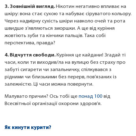
3. Зовнішній вигляд.
Нікотин негативно впливає на
шкіру: вона стає сухою та набуває сіруватого кольору.
Через надмірну сухість шкіри навколо очей та рота
швидше з’являються зморшки. А ще від куріння
жовтіють зуби та кінчики пальців. Така собі
перспектива, правда?
4. Відчуття свободи.
Куріння це кайдани! Згадай ті
часи, коли ти виходив/ла на вулицю без страху про
забуті сигарети чи запальничку, спілкувався з
рідними чи близькими без перерв, пов’язаних із
залежністю. Ці часи можна повернути.
Малувато причин? Ось тобі ще
понад 100
від
Всесвітньої організації охорони здоров’я.
Як кинути курити?