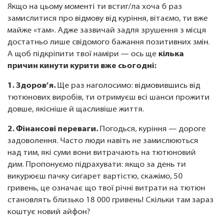
Якщо на цьому моменті ти встиг/ла хоча б раз
замислитися про відмову від куріння, вітаємо, ти вже
майже «там». Адже зазвичай задля зрушення з місця
достатньо лише свідомого бажання позитивних змін.
А щоб підкріпити твої наміри — ось ще
кілька
причин кинути курити вже сьогодні:
1. Здоров’я.
Ще раз наголосимо: відмовившись від
тютюнових виробів, ти отримуєш всі шанси прожити
довше, якісніше й щасливіше життя.
2. Фінансові переваги.
Погодься, куріння — дороге
задоволення. Часто люди навіть не замислюються
над тим, які суми вони витрачають на тютюновий
дим. Пропонуємо підрахувати: якщо за день ти
викурюєш пачку сигарет вартістю, скажімо, 50
гривень, це означає що твої річні витрати на тютюн
становлять близько 18 000 гривень! Скільки там зараз
коштує новий айфон?