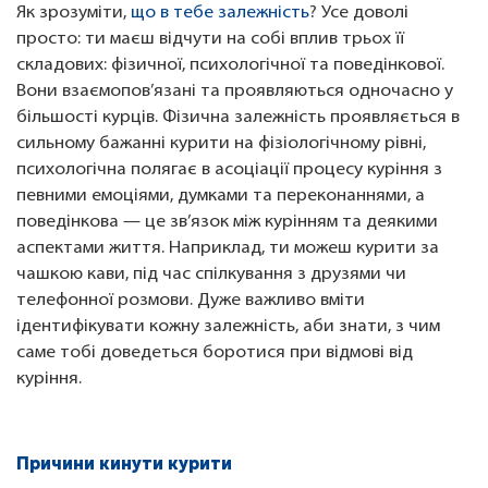
Як зрозуміти,
що в тебе залежність
? Усе доволі
просто: ти маєш відчути на собі вплив трьох її
складових: фізичної, психологічної та поведінкової.
Вони взаємопов’язані та проявляються одночасно у
більшості курців. Фізична залежність проявляється в
сильному бажанні курити на фізіологічному рівні,
психологічна полягає в асоціації процесу куріння з
певними емоціями, думками та переконаннями, а
поведінкова — це зв’язок між курінням та деякими
аспектами життя. Наприклад, ти можеш курити за
чашкою кави, під час спілкування з друзями чи
телефонної розмови. Дуже важливо вміти
ідентифікувати кожну залежність, аби знати, з чим
саме тобі доведеться боротися при відмові від
куріння.
Причини кинути курити