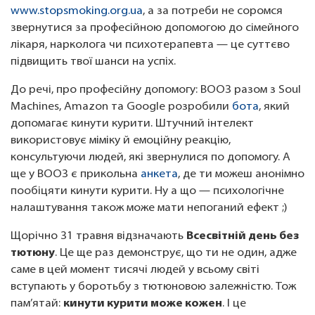
www.stopsmoking.org.ua
, а за потреби не соромся
звернутися за професійною допомогою до сімейного
лікаря, нарколога чи психотерапевта — це суттєво
підвищить твої шанси на успіх.
До речі, про професійну допомогу: ВООЗ разом з Soul
Machines, Amazon та Google розробили
бота
, який
допомагає кинути курити. Штучний інтелект
використовує міміку й емоційну реакцію,
консультуючи людей, які звернулися по допомогу. А
ще у ВООЗ є прикольна
анкета
, де ти можеш анонімно
пообіцяти кинути курити. Ну а що — психологічне
налаштування також може мати непоганий ефект ;)
Щорічно 31 травня відзначають
Всесвітній день без
тютюну
. Це ще раз демонструє, що ти не один, адже
саме в цей момент тисячі людей у всьому світі
вступають у боротьбу з тютюновою залежністю. Тож
пам’ятай:
кинути курити може кожен
. І це