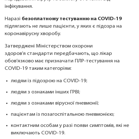
інфікування.
Наразі
безоплатному тестуванню на COVID-19
підлягають не лише пацієнти, у яких є підозра на
коронавірусну хворобу.
Затверджені Міністерством охорони
здоров’я стандарти передбачають, що лікар
обов’язково має призначати ПЛР-тестування на
COVID-19 таким категоріям:
людям із підозрою на COVID-19;
людям з ознаками інших ГРВІ;
людям з ознаками вірусної пневмонії;
пацієнтам із позагоспітальною пневмонією;
контактним особам у разі появи симптомів, які не
виключають COVID-19.