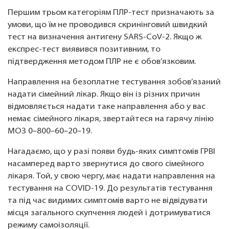
Першим трьом категоріям ПЛР-тест призначають за
умови, що їм не проводився скринінговий швидкий
тест на визначення антигену SARS-CoV-2. Якщо ж
експрес-тест виявився позитивним, то
підтвердження методом ПЛР не є обов’язковим.
Направлення на безоплатне тестування зобов’язаний
надати сімейний лікар. Якщо він із різних причин
відмовляється надати таке направлення або у вас
немає сімейного лікаря, звертайтеся на гарячу лінію
МОЗ 0–800–60–20–19.
Нагадаємо, що у разі появи будь-яких симптомів ГРВІ
насамперед варто звернутися до свого сімейного
лікаря. Той, у свою чергу, має надати направлення на
тестування на COVID-19. До результатів тестування
та під час видимих симптомів варто не відвідувати
місця загального скупчення людей і дотримуватися
режиму самоізоляції.