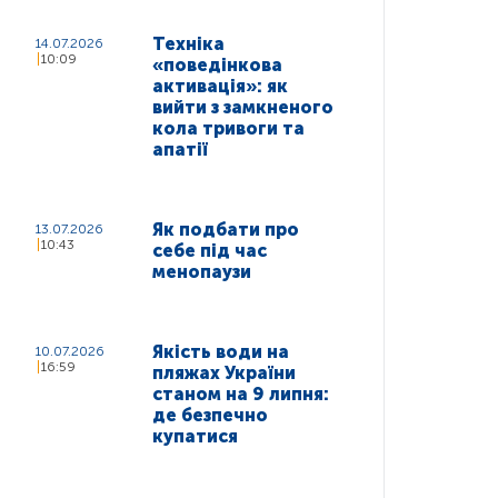
Техніка
14.07.2026
10:09
«поведінкова
активація»: як
вийти з замкненого
кола тривоги та
апатії
Як подбати про
13.07.2026
10:43
себе під час
менопаузи
Якість води на
10.07.2026
16:59
пляжах України
станом на 9 липня:
де безпечно
купатися