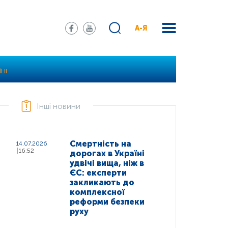
А-Я
ЇНІ
Інші новини
Смертність на
14.07.2026
16:52
дорогах в Україні
удвічі вища, ніж в
ЄС: експерти
закликають до
комплексної
реформи безпеки
руху