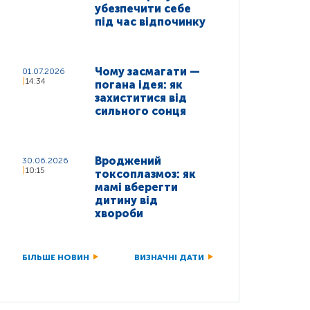
убезпечити себе
під час відпочинку
Чому засмагати —
01.07.2026
14:34
погана ідея: як
захиститися від
сильного сонця
Вроджений
30.06.2026
10:15
токсоплазмоз: як
мамі вберегти
дитину від
хвороби
БІЛЬШЕ НОВИН
ВИЗНАЧНІ ДАТИ