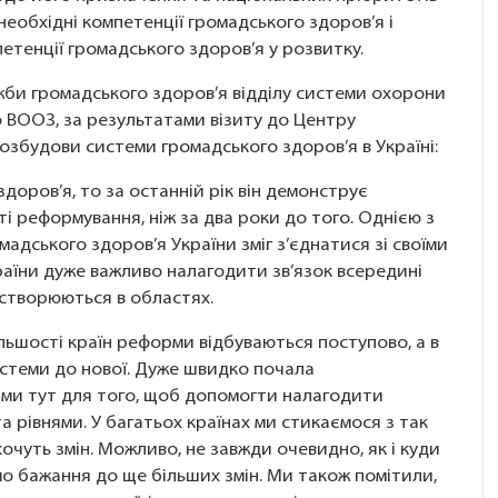
 необхідні компетенції громадського здоров’я і
етенції громадського здоров’я у розвитку.
жби громадського здоров’я відділу системи охорони
 ВООЗ, за результатами візиту до Центру
збудови системи громадського здоров’я в Україні:
доров’я, то за останній рік він демонструє
і реформування, ніж за два роки до того. Однією з
адського здоров’я України зміг з’єднатися зі своїми
аїни дуже важливо налагодити зв’язок всередині
 створюються в областях.
ільшості країн реформи відбуваються поступово, а в
системи до нової. Дуже швидко почала
 ми тут для того, щоб допомогти налагодити
 рівнями. У багатьох країнах ми стикаємося з так
 хочуть змін. Можливо, не завжди очевидно, як і куди
мо бажання до ще більших змін. Ми також помітили,