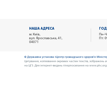
НАША АДРЕСА
ГОД
м. Київ,
Пн–Ч
вул. Ярославська, 41,
Пт: 0
04071
© Державна установа «Центр громадського здоров’я Міністер
Цитування, копіювання окремих частин текстів, зображень а
на ЦГЗ. Для інтернет-видань гіперпосилання на www.phc.org.