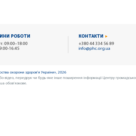
ИНИ РОБОТИ
КОНТАКТИ
т: 09:00–18:00
+380 44 334 56 89
9:00-16:45
info@phc.org.ua
ства охорони здоров’я України», 2026
бо відео, передрук чи будь-яке інше поширення інформації Центру громадсько
ua обов’язкове.