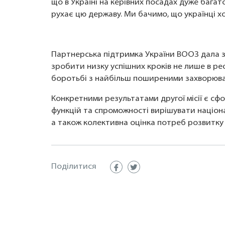
що в Україні на керівних посадах дуже багат
рухає цю державу. Ми бачимо, що українці хоч
Партнерська підтримка України ВООЗ дала з
зробити низку успішних кроків не лише в ре
боротьбі з найбільш поширеними захворюв
Конкретними результатами другої місії є с
функцій та спроможності вирішувати націона
а також колективна оцінка потреб розвитку 
Поділитися