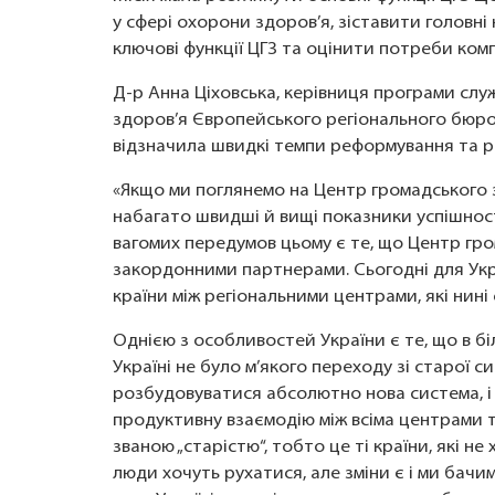
у сфері охорони здоров’я, зіставити головні
ключові функції ЦГЗ та оцінити потреби комп
Д-р Анна Ціховська, керівниця програми слу
здоров’я Європейського регіонального бюро
відзначила швидкі темпи реформування та ро
«Якщо ми поглянемо на Центр громадського з
набагато швидші й вищі показники успішност
вагомих передумов цьому є те, що Центр гром
закордонними партнерами. Сьогодні для Укр
країни між регіональними центрами, які нині
Однією з особливостей України є те, що в б
Україні не було м’якого переходу зі старої 
розбудовуватися абсолютно нова система, і
продуктивну взаємодію між всіма центрами та
званою „старістю“, тобто це ті країни, які не
люди хочуть рухатися, але зміни є і ми бачи