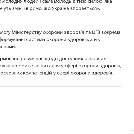
о молодих людей і саме молодь є тією силою, яка
уть змін, і віримо, що Україна впорається».
могу Міністерству охорони здоров’я та ЦГЗ зокрема
формуванні системи охорони здоров’я, а й у
аннями.
формоване розуміння щодо доступних основних
льні пріоритетні питання у сфері охорони здоров’я,
основних компетенцій у сфері охорони здоров’я.