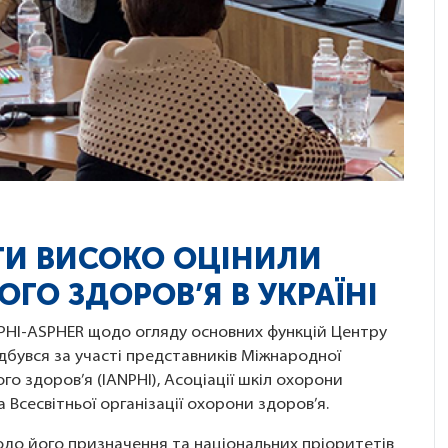
ТИ ВИСОКО ОЦІНИЛИ
ГО ЗДОРОВ’Я В УКРАЇНІ
PHI-ASPHER щодо огляду основних функцій Центру
ідбувся за участі представників Міжнародної
го здоров’я (IANPHI), Асоціації шкіл охорони
 Всесвітньої організації охорони здоров’я.
щодо його призначення та національних пріоритетів