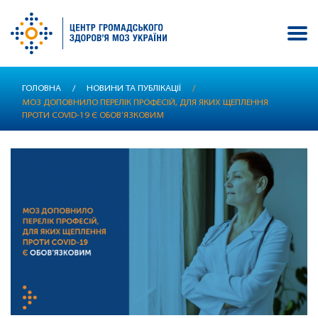
Перейти
ГОЛОВНА
/
НОВИНИ ТА ПУБЛІКАЦІЇ
/
до
МОЗ ДОПОВНИЛО ПЕРЕЛІК ПРОФЕСІЙ, ДЛЯ ЯКИХ ЩЕПЛЕННЯ
основного
ПРОТИ COVID-19 Є ОБОВ’ЯЗКОВИМ
вмісту