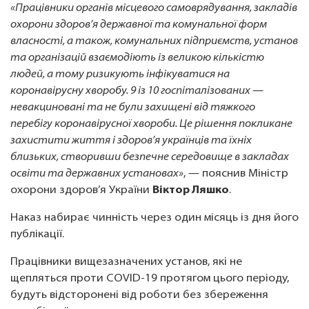
«Працівники органів місцевого самоврядування, закладів
охорони здоров’я державної та комунальної форм
власності, а також, комунальних підприємств, установ
та організацій взаємодіють із великою кількістю
людей, а тому ризикують інфікуватися на
коронавірусну хворобу. 9 із 10 госпіталізованих —
невакциновані та не були захищені від тяжкого
перебігу коронавірусної хвороби. Це рішення покликане
захистити життя і здоров’я українців та їхніх
близьких, створивши безпечне середовище в закладах
освіти та державних установах»
, — пояснив Міністр
охорони здоров’я України
Віктор Ляшко
.
Наказ набирає чинність через один місяць із дня його
публікації.
Працівники вищезазначених установ, які не
щепляться проти COVID-19 протягом цього періоду,
будуть відсторонені від роботи без збереження