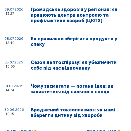
Громадське здоровʼя у регіонах: як
09.07.2026
13:27
працюють центри контролю та
профілактики хвороб (ЦКПХ)
Як правильно зберігати продукти у
08.07.2026
12:40
спеку
Сезон лептоспірозу: як убезпечити
05.07.2026
10:05
себе під час відпочинку
Чому засмагати — погана ідея: як
01.07.2026
14:34
захиститися від сильного сонця
Вроджений токсоплазмоз: як мамі
30.06.2026
10:15
вберегти дитину від хвороби