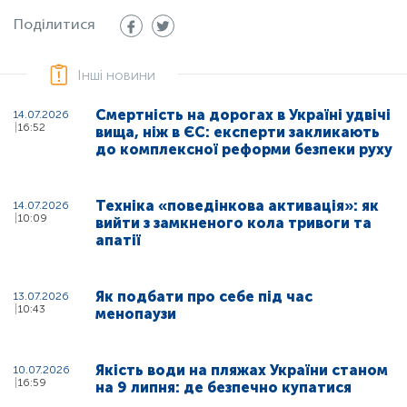
Поділитися
Інші новини
Смертність на дорогах в Україні удвічі
14.07.2026
16:52
вища, ніж в ЄС: експерти закликають
до комплексної реформи безпеки руху
Техніка «поведінкова активація»: як
14.07.2026
10:09
вийти з замкненого кола тривоги та
апатії
Як подбати про себе під час
13.07.2026
10:43
менопаузи
Якість води на пляжах України станом
10.07.2026
16:59
на 9 липня: де безпечно купатися