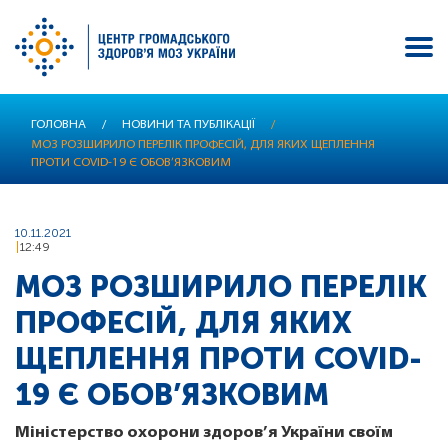
Перейти
ГОЛОВНА
/
НОВИНИ ТА ПУБЛІКАЦІЇ
/
до
МОЗ РОЗШИРИЛО ПЕРЕЛІК ПРОФЕСІЙ, ДЛЯ ЯКИХ ЩЕПЛЕННЯ
основного
ПРОТИ COVID-19 Є ОБОВ’ЯЗКОВИМ
вмісту
10.11.2021
12:49
МОЗ РОЗШИРИЛО ПЕРЕЛІК
ПРОФЕСІЙ, ДЛЯ ЯКИХ
ЩЕПЛЕННЯ ПРОТИ COVID-
19 Є ОБОВ’ЯЗКОВИМ
Міністерство охорони здоров’я України своїм