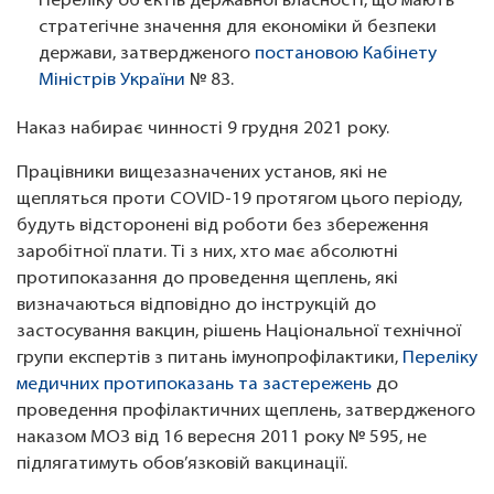
Переліку об’єктів державної власності, що мають
стратегічне значення для економіки й безпеки
держави, затвердженого
постановою Кабінету
Міністрів України
№ 83.
Наказ набирає чинності 9 грудня 2021 року.
Працівники вищезазначених установ, які не
щепляться проти COVID-19 протягом цього періоду,
будуть відсторонені від роботи без збереження
заробітної плати. Ті з них, хто має абсолютні
протипоказання до проведення щеплень, які
визначаються відповідно до інструкцій до
застосування вакцин, рішень Національної технічної
групи експертів з питань імунопрофілактики,
Переліку
медичних протипоказань та застережень
до
проведення профілактичних щеплень, затвердженого
наказом МОЗ від 16 вересня 2011 року № 595, не
підлягатимуть обов’язковій вакцинації.