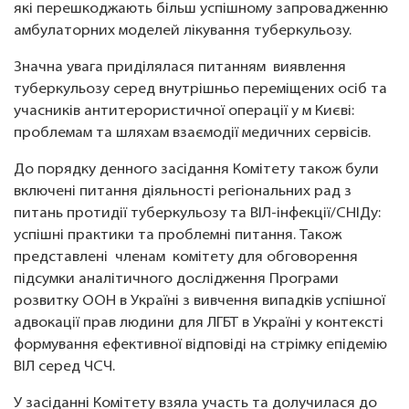
які перешкоджають більш успішному запровадженню
амбулаторних моделей лікування туберкульозу.
Значна увага приділялася питанням виявлення
туберкульозу серед внутрішньо переміщених осіб та
учасників антитерористичної операції у м Києві:
проблемам та шляхам взаємодії медичних сервісів.
До порядку денного засідання Комітету також були
включені питання діяльності регіональних рад з
питань протидії туберкульозу та ВІЛ-інфекції/СНІДу:
успішні практики та проблемні питання. Також
представлені членам комітету для обговорення
підсумки аналітичного дослідження Програми
розвитку ООН в Україні з вивчення випадків успішної
адвокації прав людини для ЛГБТ в Україні у контексті
формування ефективної відповіді на стрімку епідемію
ВІЛ серед ЧСЧ.
У засіданні Комітету взяла участь та долучилася до