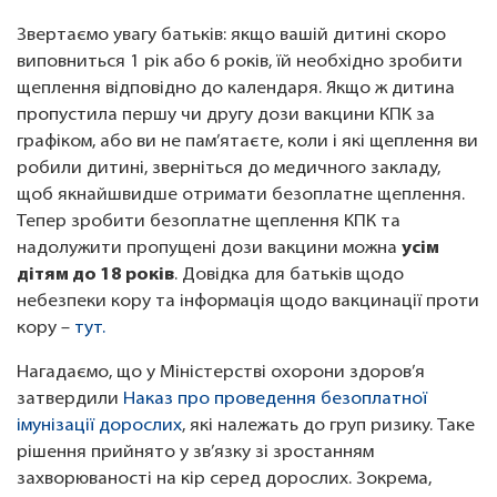
Звертаємо увагу батьків: якщо вашій дитині скоро
виповниться 1 рік або 6 років, їй необхідно зробити
щеплення відповідно до календаря. Якщо ж дитина
пропустила першу чи другу дози вакцини КПК за
графіком, або ви не пам’ятаєте, коли і які щеплення ви
робили дитині, зверніться до медичного закладу,
щоб якнайшвидше отримати безоплатне щеплення.
Тепер зробити безоплатне щеплення КПК та
надолужити пропущені дози вакцини можна
усім
дітям до 18 років
. Довідка для батьків щодо
небезпеки кору та інформація щодо вакцинації проти
кору –
тут.
Нагадаємо, що у Міністерстві охорони здоров’я
затвердили
Наказ про проведення безоплатної
імунізації дорослих
, які належать до груп ризику. Таке
рішення прийнято у зв’язку зі зростанням
захворюваності на кір серед дорослих. Зокрема,