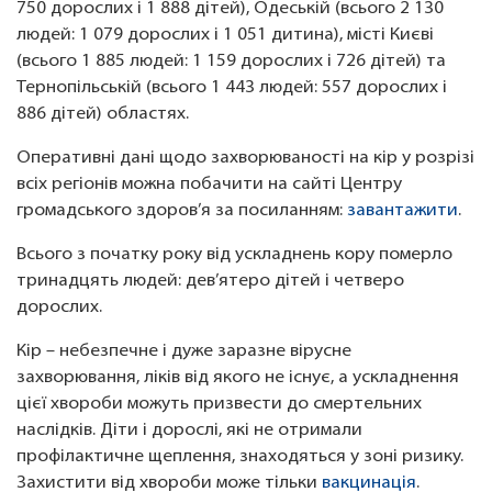
750 дорослих і 1 888 дітей), Одеській (всього 2 130
людей: 1 079 дорослих і 1 051 дитина), місті Києві
(всього 1 885 людей: 1 159 дорослих і 726 дітей) та
Тернопільській (всього 1 443 людей: 557 дорослих і
886 дітей) областях.
Оперативні дані щодо захворюваності на кір у розрізі
всіх регіонів можна побачити на сайті Центру
громадського здоров’я за посиланням:
завантажити
.
Всього з початку року від ускладнень кору померло
тринадцять людей: дев’ятеро дітей і четверо
дорослих.
Кір – небезпечне і дуже заразне вірусне
захворювання, ліків від якого не існує, а ускладнення
цієї хвороби можуть призвести до смертельних
наслідків. Діти і дорослі, які не отримали
профілактичне щеплення, знаходяться у зоні ризику.
Захистити від хвороби може тільки
вакцинація
.