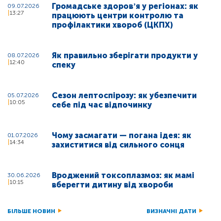
Громадське здоровʼя у регіонах: як
09.07.2026
13:27
працюють центри контролю та
профілактики хвороб (ЦКПХ)
Як правильно зберігати продукти у
08.07.2026
12:40
спеку
Сезон лептоспірозу: як убезпечити
05.07.2026
10:05
себе під час відпочинку
Чому засмагати — погана ідея: як
01.07.2026
14:34
захиститися від сильного сонця
Вроджений токсоплазмоз: як мамі
30.06.2026
10:15
вберегти дитину від хвороби
БІЛЬШЕ НОВИН
ВИЗНАЧНІ ДАТИ