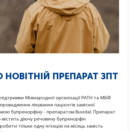
 НОВІТНІЙ ПРЕПАРАТ ЗПТ
а підтримки Міжнародної організації PATH та МБФ
провадження лікування пацієнтів замісної
рмою бупренорфіну - препаратом Buvidal. Препарат
що містить діючу речовину бупренорфін
робити тільки одну ін’єкцію на місяць замість