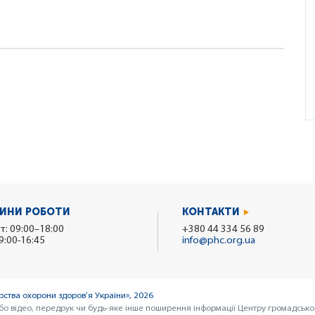
ИНИ РОБОТИ
КОНТАКТИ
т: 09:00–18:00
+380 44 334 56 89
9:00-16:45
info@phc.org.ua
ства охорони здоров’я України», 2026
бо відео, передрук чи будь-яке інше поширення інформації Центру громадсько