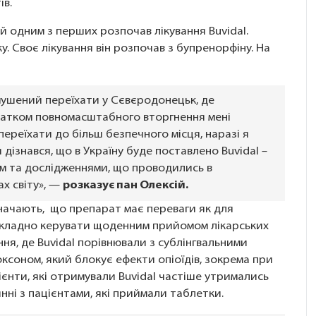
ів.
ий одним з перших розпочав лікування Buvidal.
ку. Своє лікування він розпочав з бупренорфіну. На
имушений переїхати у Сєвєродонецьк, де
чатком повномасштабного вторгнення мені
ереїхати до більш безпечного місця, наразі я
 дізнався, що в Україну буде поставлено Buvidal –
м та дослідженнями, що проводились в
ах світу», —
розказує пан Олексій.
начають, що препарат має переваги як для
ще складно керувати щоденним прийомом лікарських
ня, де Buvidal порівнювали з сублінгвальними
ксоном, який блокує ефекти опіоїдів, зокрема при
ієнти, які отримували Buvidal частіше утримались
нні з пацієнтами, які приймали таблетки.