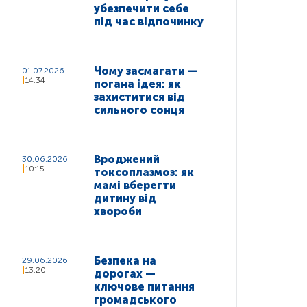
убезпечити себе
під час відпочинку
Чому засмагати —
01.07.2026
14:34
погана ідея: як
захиститися від
сильного сонця
Вроджений
30.06.2026
10:15
токсоплазмоз: як
мамі вберегти
дитину від
хвороби
Безпека на
29.06.2026
13:20
дорогах —
ключове питання
громадського