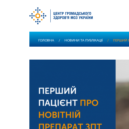
Перейти
ГОЛОВНА
/
НОВИНИ ТА ПУБЛІКАЦІЇ
/
ПЕРШИЙ П
до
основного
вмісту