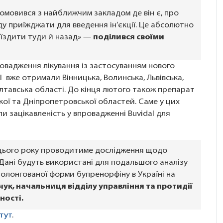
 домовився з найближчим закладом де він є, про
ду приїжджати для введення ін’єкції. Це абсолютно
’їздити туди й назад» —
поділився своїми
ровадження лікування із застосуванням нового
l вже отримали Вінницька, Волинська, Львівська,
олтавська області. До кінця лютого також препарат
кої та Дніпропетровської областей. Саме у цих
и зацікавленість у впровадженні Buvidal для
 цього року проводитиме дослідження щодо
Дані будуть використані для подальшого аналізу
олонгованої форми бупренорфіну в Україні на
чук, начальниця відділу управління та протидії
ності.
тут
.