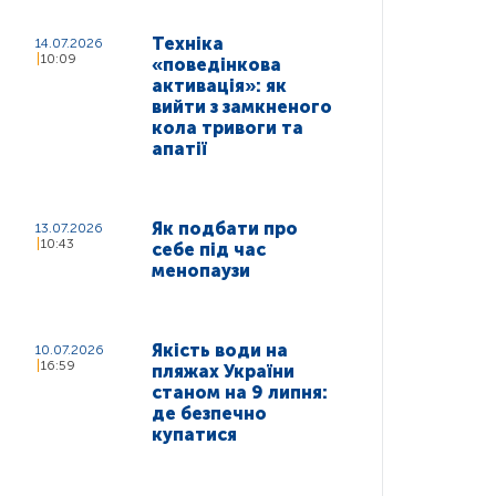
Техніка
14.07.2026
10:09
«поведінкова
активація»: як
вийти з замкненого
кола тривоги та
апатії
Як подбати про
13.07.2026
10:43
себе під час
менопаузи
Якість води на
10.07.2026
16:59
пляжах України
станом на 9 липня:
де безпечно
купатися