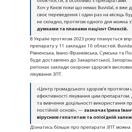
блок-пости, а особливо з препаратами.
Хоч у Києві поки що немає Buvidal, я вже
своє переведення і один раз на місяць бу
не складно, протягом одного дня можна з
думками та планами пацієнт Олексій.
В Україні протягом 2023 року планується вп
препарату у 11 закладах 10 областей. Buvida
Рівненська, Івано-Франківська, Сумська та П
буде доставлено до Закарпатської, Запорізь
регіонах заклади охорони здоров’я висловил
лікування ЗПТ.
«Центр громадського здоров’я протягом
ефективності лікування цим препаратом. 
та вивчення доцільності використання пр
постійній основі», —
зазначає Ірина Іван
вірусним гепатитам та опіоїдній залеж
Дізнатись більше про препарати ЗПТ можна