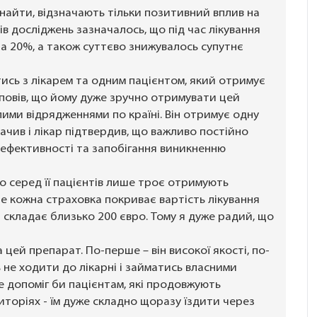
 знайти, відзначають тільки позитивний вплив на
ів досліджень зазначалось, що під час лікування
на 20%, а також суттєво знижувалось супутнє
тись з лікарем та одним пацієнтом, який отримує
озповів, що йому дуже зручно отримувати цей
алими відрядженнями по країні. Він отримує одну
дзначив і лікар підтвердив, що важливо постійно
ї ефективності та запобігання виникненню
що серед її пацієнтів лише троє отримують
 не кожна страховка покриває вартість лікування
 складає близько 200 євро. Тому я дуже радий, що
 цей препарат. По-перше – він високої якості, по-
ь не ходити до лікарні і займатись власними
е допоміг би пацієнтам, які продовжують
торіях - їм дуже складно щоразу їздити через