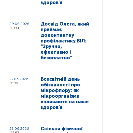
здоров’я
Досвід Олега, який
29.06.2026
10:41
приймає
доконтактну
профілактику ВІЛ:
“Зручно,
ефективно і
безоплатно”
Всесвітній день
27.06.2026
11:00
обізнаності про
мікрофлору: як
мікроорганізми
впливають на наше
здоров’я
Скільки фізичної
25.06.2026
17:57