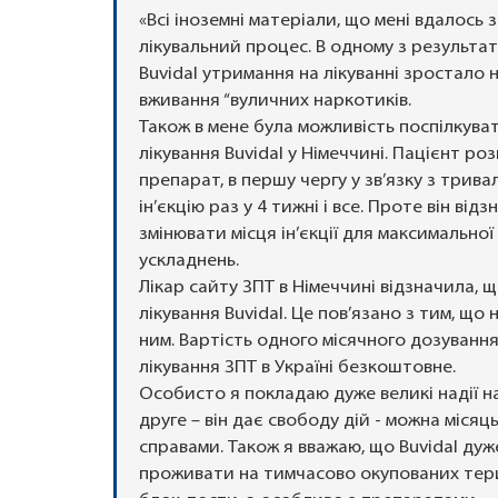
«Всі іноземні матеріали, що мені вдалось
лікувальний процес. В одному з результат
Buvidal утримання на лікуванні зростало 
вживання “вуличних наркотиків.
Також в мене була можливість поспілкува
лікування Buvidal у Німеччині. Пацієнт р
препарат, в першу чергу у зв’язку з трив
ін’єкцію раз у 4 тижні і все. Проте він ві
змінювати місця ін’єкції для максимально
ускладнень.
Лікар сайту ЗПТ в Німеччині відзначила, 
лікування Buvidal. Це пов’язано з тим, що
ним. Вартість одного місячного дозування
лікування ЗПТ в Україні безкоштовне.
Особисто я покладаю дуже великі надії на
друге – він дає свободу дій - можна місяц
справами. Також я вважаю, що Buvidal дуж
проживати на тимчасово окупованих тери