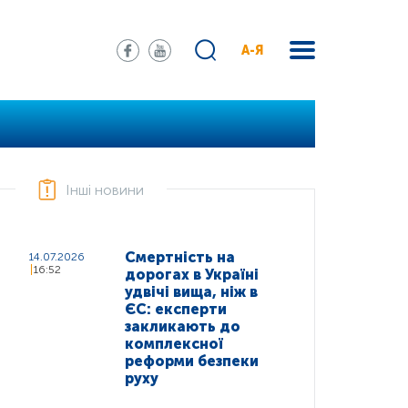
А-Я
Інші новини
Смертність на
14.07.2026
16:52
дорогах в Україні
удвічі вища, ніж в
ЄС: експерти
закликають до
комплексної
реформи безпеки
руху