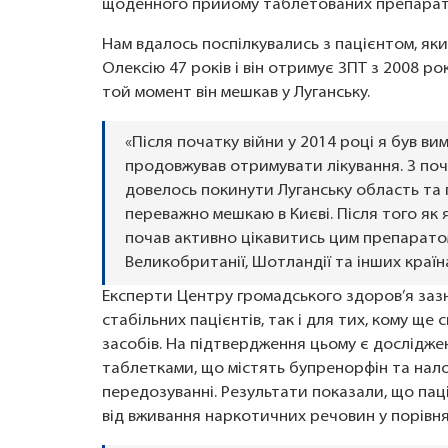
щоденного прийому таблетованих препарат
Нам вдалось поспілкувались з пацієнтом, як
Олексію 47 років і він отримує ЗПТ з 2008 ро
той момент він мешкав у Луганську.
«Після початку війни у 2014 році я був в
продовжував отримувати лікування. З по
довелось покинути Луганську область та п
переважно мешкаю в Києві. Після того як я
почав активно цікавитись цим препарато
Великобританії, Шотландії та інших країн
Експерти Центру громадського здоров’я заз
стабільних пацієнтів, так і для тих, кому 
засобів. На підтвердження цьому є досліджен
таблетками, що містять бупренорфін та нало
передозуванні. Результати показали, що пац
від вживання наркотичних речовин у порівня