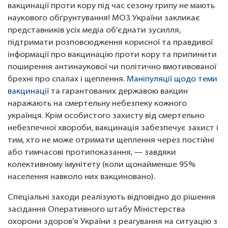
вакцинації проти кору під час сезону грипу не мають
наукового обґрунтування! МОЗ України закликає
представників усіх медіа об’єднати зусилля,
підтримати розповсюдження корисної та правдивої
інформації про вакцинацію проти кору та припинити
поширення антинаукової чи політично вмотивованої
брехні про спалах і щеплення.
Маніпуляції щодо теми
вакцинації
та гарантованих державою вакцин
наражають на смертельну небезпеку кожного
українця. Крім особистого захисту від смертельно
небезпечної хвороби, вакцинація забезпечує захист і
тим, хто не може отримати щеплення через постійні
або тимчасові протипоказання, — завдяки
колективному імунітету (коли щонайменше 95%
населення навколо них вакциновано).
Спеціальні заходи реалізують відповідно до рішення
засідання Оперативного штабу Міністерства
охорони здоров’я України з реагування на ситуацію з