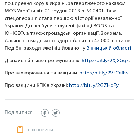
поширення кору в Україні, затвердженого наказом
МОЗ України від 21 грудня 2018 р. № 2401. Така
спецоперація стала першою в історії незалежної
України. До неї були залучені фахівці ВООЗ та
ЮНІСЕФ, а також громадські організації. Зокрема,
Альянс громадського здоров’я надав 42 000 шприців.
Подібні заходи вже ініційовано і у
Вінницькій області
.
Дізнайся більше про імунізацію:
http://bit.ly/2XjXGqx
.
Про захворювання та вакцини:
http://bit.ly/2VfCeRw
.
Про вакцини КПК в Україні:
http://bit.ly/2GZHqFy
.
Поділитися
Інші новини