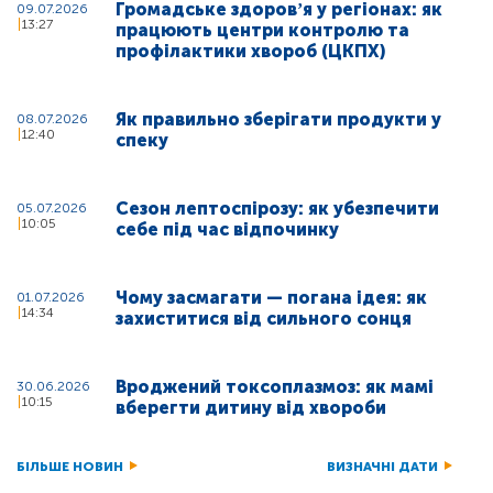
Громадське здоровʼя у регіонах: як
09.07.2026
13:27
працюють центри контролю та
профілактики хвороб (ЦКПХ)
Як правильно зберігати продукти у
08.07.2026
12:40
спеку
Сезон лептоспірозу: як убезпечити
05.07.2026
10:05
себе під час відпочинку
Чому засмагати — погана ідея: як
01.07.2026
14:34
захиститися від сильного сонця
Вроджений токсоплазмоз: як мамі
30.06.2026
10:15
вберегти дитину від хвороби
БІЛЬШЕ НОВИН
ВИЗНАЧНІ ДАТИ