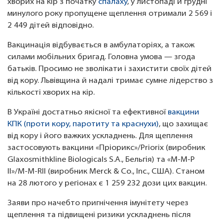
хворих на кір з початку
спалаху
, у листопаді й грудні
минулого року пропущене щеплення отримали 2 569 і
2 449 дітей відповідно.
Вакцинація відбувається в амбулаторіях, а також
силами мобільних бригад. Головна умова — згода
батьків. Просимо не зволікати і захистити своїх дітей
від кору. Львівщина й надалі тримає сумне лідерство з
кількості хворих на кір.
В Україні достатньо якісної та ефективної
вакцини
КПК (проти кору, паротиту та краснухи)
, що захищає
від кору і його важких ускладнень. Для щеплення
застосовують вакцини «Пріорикс»/Priorix (виробник
Glaxosmithkline Biologicals S.A., Бельгія) та «М-М-Р
ІІ»/M-M-RII (виробник Merck & Co., Inc., США). Станом
на 28 лютого у регіонах є 1 259 232 дози цих вакцин.
Заяви про начебто пригнічення імунітету через
щеплення та підвищені ризики ускладнень після