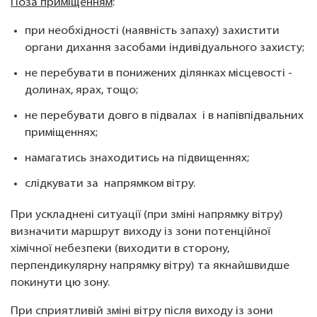
Поза приміщенням
:
при необхідності (наявність запаху) захистити
органи дихання засобами індивідуального захисту;
не перебувати в понижених ділянках місцевості -
долинах, ярах, тощо;
не перебувати довго в підвалах і в напівпідвальних
приміщеннях;
намагатись знаходитись на підвищеннях;
слідкувати за напрямком вітру.
При ускладнені ситуації (при зміні напрямку вітру)
визначити маршрут виходу із зони потенційної
хімічної небезпеки (виходити в сторону,
перпендикулярну напрямку вітру) та якнайшвидше
покинути цю зону.
При сприятливій зміні вітру після виходу із зони