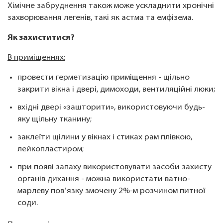
Хімічне забруднення також може ускладнити хронічні
захворювання легенів, такі як астма та емфізема.
Як захиститися?
В приміщеннях:
провести герметизацію приміщення - щільно
закрити вікна і двері, димоходи, вентиляційні люки;
вхідні двері «зашторити», використовуючи будь-
яку щільну тканину;
заклеїти щілини у вікнах і стиках рам плівкою,
лейкопластиром;
при появі запаху використовувати засоби захисту
органів дихання - можна використати ватно-
марлеву повʼязку змочену 2%-м розчином питної
соди.