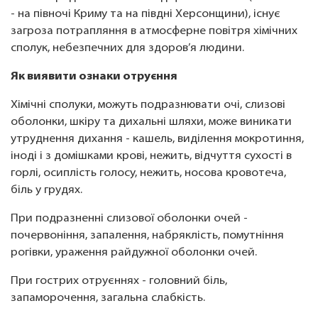
- на півночі Криму та на півдні Херсонщини), існує
загроза потрапляння в атмосферне повітря хімічних
сполук, небезпечних для здоров’я людини.
Як виявити ознаки отруєння
Хімічні сполуки, можуть подразнювати очі, слизові
оболонки, шкіру та дихальні шляхи, може виникати
утруднення дихання - кашель, виділення мокротиння,
іноді і з домішками крові, нежить, відчуття сухості в
горлі, осиплість голосу, нежить, носова кровотеча,
біль у грудях.
При подразненні слизової оболонки очей -
почервоніння, запалення, набряклість, помутніння
рогівки, ураження райдужної оболонки очей.
При гострих отруєннях - головний біль,
запаморочення, загальна слабкість.