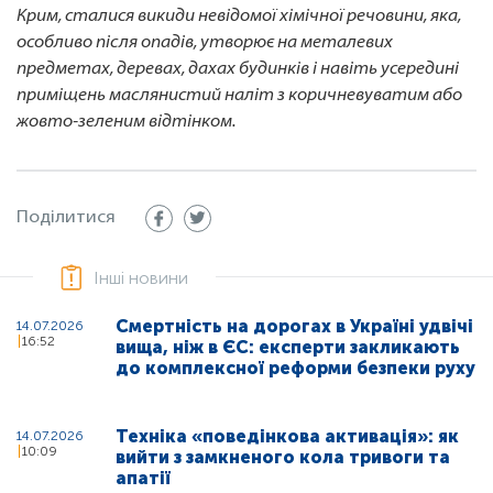
Крим, сталися викиди невідомої хімічної речовини, яка,
особливо після опадів, утворює на металевих
предметах, деревах, дахах будинків і навіть усередині
приміщень маслянистий наліт з коричневуватим або
жовто-зеленим відтінком.
Поділитися
Інші новини
Смертність на дорогах в Україні удвічі
14.07.2026
16:52
вища, ніж в ЄС: експерти закликають
до комплексної реформи безпеки руху
Техніка «поведінкова активація»: як
14.07.2026
10:09
вийти з замкненого кола тривоги та
апатії