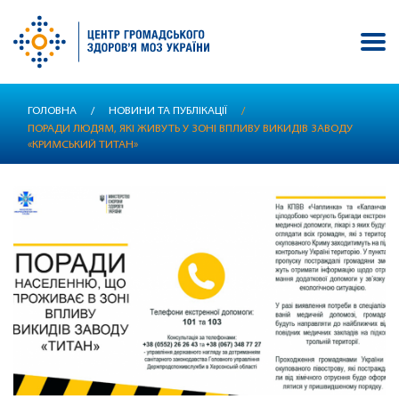
Перейти
ГОЛОВНА
/
НОВИНИ ТА ПУБЛІКАЦІЇ
/
до
ПОРАДИ ЛЮДЯМ, ЯКІ ЖИВУТЬ У ЗОНІ ВПЛИВУ ВИКИДІВ ЗАВОДУ
основного
«КРИМСЬКИЙ ТИТАН»
вмісту