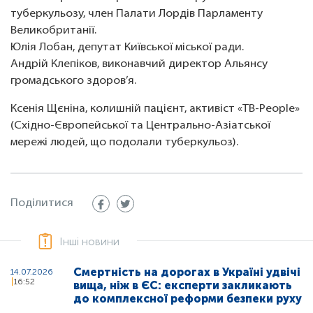
туберкульозу, член Палати Лордів Парламенту
Великобританії.
Юлія Лобан, депутат Київської міської ради.
Андрій Клепіков, виконавчий директор Альянсу
громадського здоров’я.
Ксенія Щєніна, колишній пацієнт, активіст «TB-People»
(Східно-Європейської та Центрально-Азіатської
мережі людей, що подолали туберкульоз).
Поділитися
Інші новини
Смертність на дорогах в Україні удвічі
14.07.2026
16:52
вища, ніж в ЄС: експерти закликають
до комплексної реформи безпеки руху