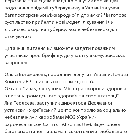
державна та місцева влада до рішучих кроків для
подолання епідемії туберкульозу в Україні за умов
багатосторонньої міжнародної підтримки? Чи готове
суспільство прийняти нові моделі лікування і чи
дійсно всі хворі на туберкульоз є небезпекою для
оточуючих?
Ці та інші питання Ви зможете задати поважним
учасникам прес-брифінгу, до участі у якому, зокрема,
запрошені:
Ольга Богомолець, народний депутат України, Голова
Комітету ВР з питань охорони здоров’я.
Оксана Сивак, заступник Міністра охорони здоров’я
з питань громадського здоров'я та євроінтеграції.
Яна Терлєєва, заступник директора Державної
установи «Український центр контролю за соціально
небезпечними хворобами МОЗ України».
Баронеса Елісон Саттіє (Alison Suttie), Віце-голова
багатопартійної Парламентської групи з глобального