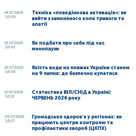
Техніка «поведінкова активація»: як
14.07.2026
10:09
вийти з замкненого кола тривоги та
апатії
Як подбати про себе під час
13.07.2026
10:43
менопаузи
Якість води на пляжах України станом
10.07.2026
16:59
на 9 липня: де безпечно купатися
Статистика ВІЛ/СНІД в Україні:
10.07.2026
12:13
ЧЕРВЕНЬ 2026 року
Громадське здоровʼя у регіонах: як
09.07.2026
13:27
працюють центри контролю та
профілактики хвороб (ЦКПХ)