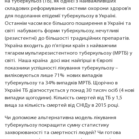
на туберкульоз (ТБ), як однієї з найважливіших
складових реформування системи охорони здоров’я
для подолання епідемії туберкульозу в Україні.
Останнім часом все більшого поширення в Україні та
світі набувають форми туберкульозу, нечутливі
(резистентні) до більшості традиційних препаратів.
Україна входить до п’ятірки країн з найважчим
тягарем мультирезистентного туберкульозу (МРТБ) у
світі. Наша країна досі має найгірші в Європі
показники успішності лікування туберкульозу –
виліковуються лише 71% нових випадків
туберкульозу та 34% випадків МРТБ. Щорічно в
Україні ТБ діагностується у понад 30 тисяч осіб (4 нові
випадки щогодини). Кількість смертей від ТБ у 1,5
вища за кількість смертей від СНІДу в 2015 році.
Чи допоможе альтернативна модель лікування
туберкульозу покращити сумну статистику
захворюваності та смертності людей? Чи готова