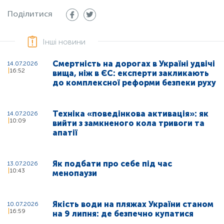
Поділитися
Інші новини
Смертність на дорогах в Україні удвічі
14.07.2026
16:52
вища, ніж в ЄС: експерти закликають
до комплексної реформи безпеки руху
Техніка «поведінкова активація»: як
14.07.2026
10:09
вийти з замкненого кола тривоги та
апатії
Як подбати про себе під час
13.07.2026
10:43
менопаузи
Якість води на пляжах України станом
10.07.2026
16:59
на 9 липня: де безпечно купатися