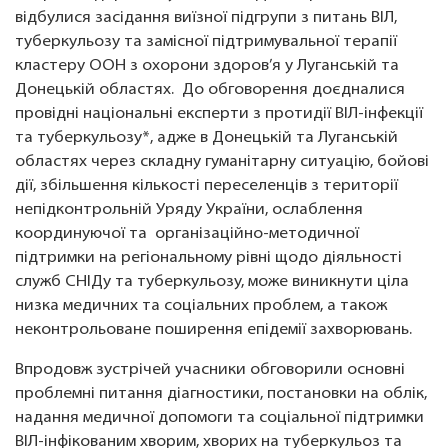
відбулися засідання виїзної підгрупи з питань ВІЛ,
туберкульозу та замісної підтримувальної терапії
кластеру ООН з охорони здоров’я у Луганській та
Донецькій областях. До обговорення доєдналися
провідні національні експерти з протидії ВІЛ-інфекції
та туберкульозу*, адже в Донецькій та Луганській
областях через складну гуманітарну ситуацію, бойові
дії, збільшення кількості переселенців з території
непідконтрольній Уряду України, ослаблення
координуючої та організаційно-методичної
підтримки на регіональному рівні щодо діяльності
служб СНІДу та туберкульозу, може виникнути ціла
низка медичних та соціальних проблем, а також
неконтрольоване поширення епідемії захворювань.
Впродовж зустрічей учасники обговорили основні
проблемні питання діагностики, постановки на облік,
надання медичної допомоги та соціальної підтримки
ВІЛ-інфікованим хворим, хворих на туберкульоз та