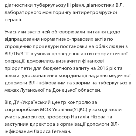
діагностики туберкульозу III рівня, діагностики ВІЛ,
лабораторного моніторингу антиретровірусної
терапії.
Учасники зустрічей обговорювали питання щодо
відпрацювання нормативно-правових актів по
спрощенню процедури постановки на облік людей з
ВІЛ/ТБ/ЗПТ в умовах проведення антитерористичної
операції, домовились визначити фінансові
пріоритети для бюджетного запиту на 2016 рік та
шляхи удосконалення координації надання медичної
допомоги ВІЛ-інфікованим та хворим на туберкульоз в
межах Луганської та Донецької областей.
Від ДУ «Український центр контролю за
соцхворобами МОЗ України»(УЦКС) у заході взяли
участь директор, професор Наталія Нізова та
заступник директора з організації допомоги ВІЛ-
інфікованим Лариса Гетьман.