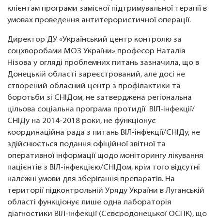
клієнтам програми замісної підтримувальної терапії в
умовах проведення антитерористичної операції.
Директор ДУ «Український центр контролю за
соцхворобами МОЗ України» професор Наталія
Нізова у огляді проблемних питань зазначила, що в
Донецькій області зареєстрований, але досі не
створений обласний центр з профілактики та
боротьби зі СНІДом, не затверджена регіональна
цільова соціальна програма протидії ВІЛ-інфекції/
СНІДу на 2014-2018 роки, не функціонує
координаційна рада з питань ВІЛ-інфекції/СНІДу, не
здійснюється подання офіційної звітної та
оперативної інформації щодо моніторингу лікування
пацієнтів з ВІЛ-інфекцією/СНІДом, крім того відсутні
належні умови для зберігання препаратів. На
території підконтрольній Уряду України в Луганській
області функціонує лише одна лабораторія
діагностики ВІЛ-інфекції (Сєвєродонецької ОСПК), що