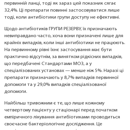
первинній ланці, тоді як зараз цей показник сягає
32,4%. Ці препарати повинні застосовуватися лише
тоді, коли антибіотики групи доступу не ефективні.
Щодо антибіотиків ГРУПИ РЕЗЕРВУ, їх призначають
невиправдано часто, хоча вони призначені лише для
крайніх випадків, коли інші антибіотики не працюють.
На первинному рівні їхнє застосування має бути
практично відсутнім, за винятком рідкісних випадків,
що передбачені Стандартами МОЗ, а у
спеціалізованих установах — менше ніж 5%. Наразі ці
препарати призначають у 8,7% випадків первинної
допомоги та у 29,0% випадків спеціалізованої
допомоги.
Найбільш тривожним є те, що лише кожному
четвертому пацієнту у стаціонарі перед початком
емпіричного лікування антибіотиками проводиться
своєчасне бактеріологічне дослідження. Це