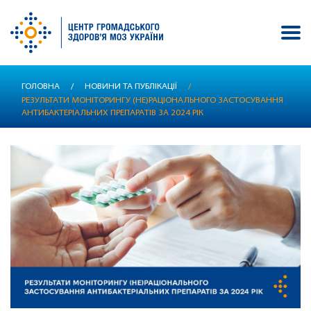
Перейти
ГОЛОВНА
/
НОВИНИ ТА ПУБЛІКАЦІЇ
/
до
РЕЗУЛЬТАТИ МОНІТОРИНГУ (НЕ)РАЦІОНАЛЬНОГО ЗАСТОСУВАННЯ
основного
АНТИБАКТЕРІАЛЬНИХ ПРЕПАРАТІВ ЗА 2024 РІК
вмісту