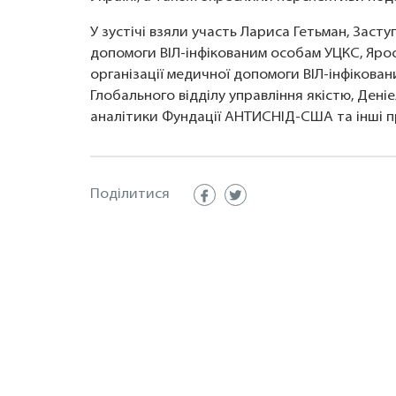
У зустічі взяли участь
Лариса Гетьман,
Заступ
допомоги ВІЛ-інфікованим особам УЦКС,
Яро
організації медичної допомоги ВІЛ-інфікован
Глобального відділу управління якістю, Дені
аналітики Фундації АНТИСНІД-США та інші п
Поділитися