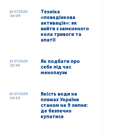
Техніка
14.07.2026
10:09
«поведінкова
активація»: як
вийти з замкненого
кола тривоги та
апатії
Як подбати про
13.07.2026
10:43
себе під час
менопаузи
Якість води на
10.07.2026
16:59
пляжах України
станом на 9 липня:
де безпечно
купатися