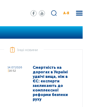
А-Я
Інші новини
Смертність на
14.07.2026
16:52
дорогах в Україні
удвічі вища, ніж в
ЄС: експерти
закликають до
комплексної
реформи безпеки
руху