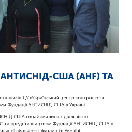
 АНТИСНІД-США (AHF) ТА
дставників ДУ «Український центр контролю за
ми Фундації АНТИСНІД-США в Україні.
ТИСНІД-США ознайомилися з діяльністю
ЦКС та представництвом Фундації АНТИСНІД-США в
ьшої діяльності фундації в Україні.