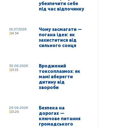
убезпечити себе
під час відпочинку
Чому засмагати —
01.07.2026
14:34
погана ідея: як
захиститися від
сильного сонця
Вроджений
30.06.2026
10:15
токсоплазмоз: як
мамі вберегти
дитину від
хвороби
Безпека на
29.06.2026
13:20
дорогах —
ключове питання
громадського