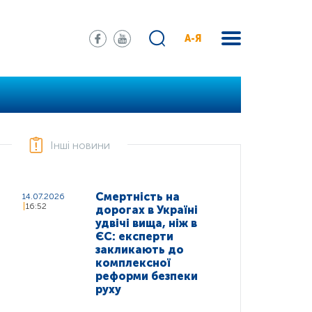
А-Я
Інші новини
Смертність на
14.07.2026
16:52
дорогах в Україні
удвічі вища, ніж в
ЄС: експерти
закликають до
комплексної
реформи безпеки
руху