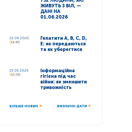
752 ЛЮДИНИ, ЯКІ
ЖИВУТЬ З ВІЛ, —
ДАНІ НА
01.06.2026
Гепатити A, B, C, D,
22.06.2026
14:46
E: як передаються
та як уберегтися
Інформаційна
19.06.2026
10:08
гігієна під час
війни: як зменшити
тривожність
БІЛЬШЕ НОВИН
ВИЗНАЧНІ ДАТИ