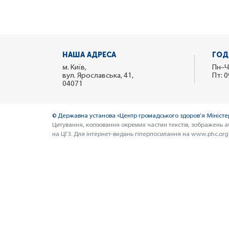
НАША АДРЕСА
ГОД
м. Київ,
Пн–Ч
вул. Ярославська, 41,
Пт: 0
04071
© Державна установа «Центр громадського здоров’я Міністер
Цитування, копіювання окремих частин текстів, зображень а
на ЦГЗ. Для інтернет-видань гіперпосилання на www.phc.org.