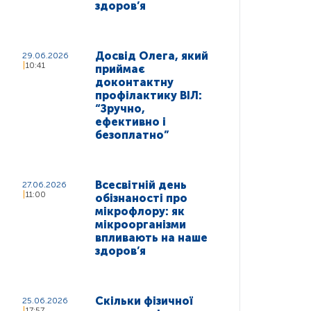
здоров’я
Досвід Олега, який
29.06.2026
10:41
приймає
доконтактну
профілактику ВІЛ:
“Зручно,
ефективно і
безоплатно”
Всесвітній день
27.06.2026
11:00
обізнаності про
мікрофлору: як
мікроорганізми
впливають на наше
здоров’я
Скільки фізичної
25.06.2026
17:57