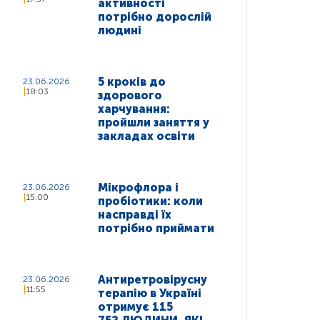
активності
потрібно дорослій
людині
5 кроків до
23.06.2026
18:03
здорового
харчування:
пройшли заняття у
закладах освіти
Мікрофлора і
23.06.2026
15:00
пробіотики: коли
насправді їх
потрібно приймати
Антиретровірусну
23.06.2026
11:55
терапію в Україні
отримує 115