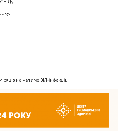
СНІДу.
року:
місяців не матиме ВІЛ-інфекції.