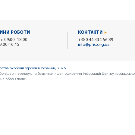
ИНИ РОБОТИ
КОНТАКТИ
т: 09:00–18:00
+380 44 334 56 89
9:00-16:45
info@phc.org.ua
ства охорони здоров’я України», 2026
бо відео, передрук чи будь-яке інше поширення інформації Центру громадсько
ua обов’язкове.