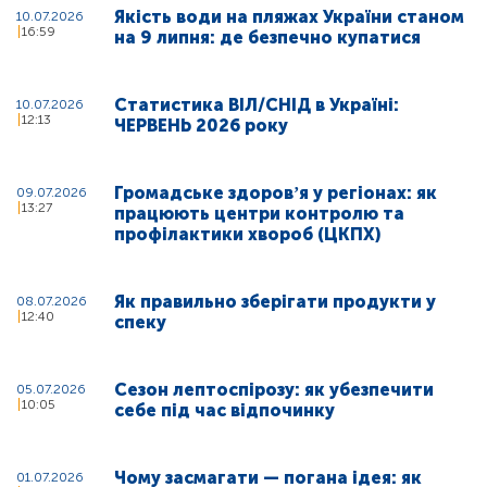
Якість води на пляжах України станом
10.07.2026
16:59
на 9 липня: де безпечно купатися
Статистика ВІЛ/СНІД в Україні:
10.07.2026
12:13
ЧЕРВЕНЬ 2026 року
Громадське здоровʼя у регіонах: як
09.07.2026
13:27
працюють центри контролю та
профілактики хвороб (ЦКПХ)
Як правильно зберігати продукти у
08.07.2026
12:40
спеку
Сезон лептоспірозу: як убезпечити
05.07.2026
10:05
себе під час відпочинку
Чому засмагати — погана ідея: як
01.07.2026