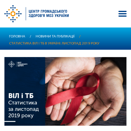
Перейти
ГОЛОВНА
/
НОВИНИ ТА ПУБЛІКАЦІЇ
/
до
СТАТИСТИКА ВІЛ І ТБ В УКРАЇНІ: ЛИСТОПАД 2019 РОКУ
основного
вмісту