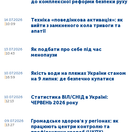
до комплексної реформи безпеки руху
Техніка «поведінкова активація»: як
14.07.2026
10:09
вийти з замкненого кола тривоги та
апатії
Як подбати про себе під час
13.07.2026
10:43
менопаузи
Якість води на пляжах України станом
10.07.2026
16:59
на 9 липня: де безпечно купатися
Статистика ВІЛ/СНІД в Україні:
10.07.2026
12:13
ЧЕРВЕНЬ 2026 року
Громадське здоровʼя у регіонах: як
09.07.2026
13:27
працюють центри контролю та