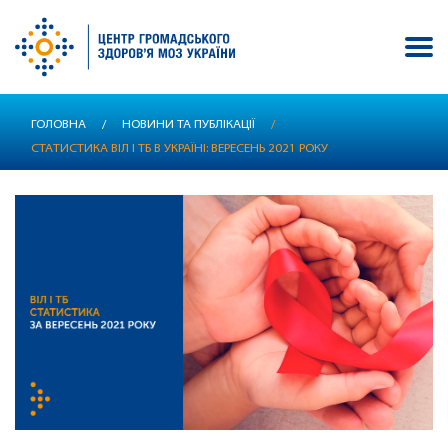
Перейти
ГОЛОВНА
/
НОВИНИ ТА ПУБЛІКАЦІЇ
/
до
СТАТИСТИКА ВІЛ І ТБ В УКРАЇНІ: ВЕРЕСЕНЬ 2021 РОКУ
основного
вмісту