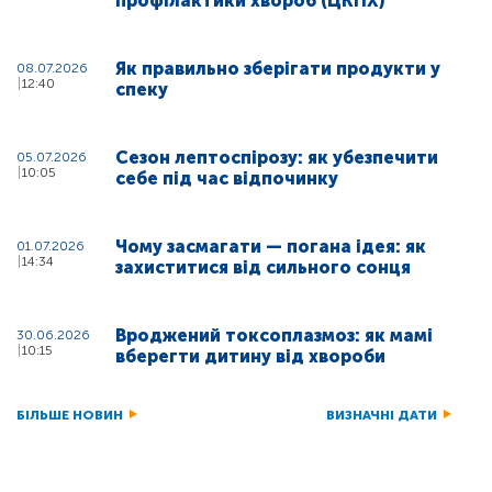
профілактики хвороб (ЦКПХ)
Як правильно зберігати продукти у
08.07.2026
12:40
спеку
Сезон лептоспірозу: як убезпечити
05.07.2026
10:05
себе під час відпочинку
Чому засмагати — погана ідея: як
01.07.2026
14:34
захиститися від сильного сонця
Вроджений токсоплазмоз: як мамі
30.06.2026
10:15
вберегти дитину від хвороби
БІЛЬШЕ НОВИН
ВИЗНАЧНІ ДАТИ