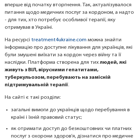
вперше від початку вторгнення. Так, актуалізувалося
питання щодо медичних послуг за кордоном, а надто
- для тих, хто потребує особливої терапії, яку
отримував в Україні.
На ресурсі
treatment4ukraine.com
можна знайти
інформацію про доступне лікування для українців, які
були змушені виїхати за кордон через війну та її
наслідки. Платформа створена для тих
людей, які
живуть з ВІЛ, вірусними гепатитами,
туберкульозом, перебувають на замісній
підтримувальній терапії
.
На сайті є такі розділи:
загальні вимоги до українців щодо перебування в
країні і їхній правовий статус;
як отримати доступ до безкоштовних чи платних
послуг з охорони здоров’я, дізнатися про медичне