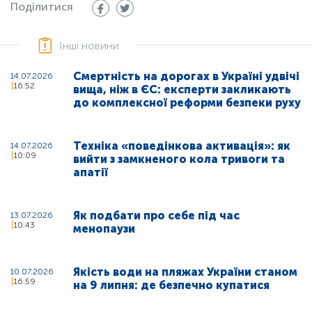
Поділитися
Інші новини
Смертність на дорогах в Україні удвічі
14.07.2026
16:52
вища, ніж в ЄС: експерти закликають
до комплексної реформи безпеки руху
Техніка «поведінкова активація»: як
14.07.2026
10:09
вийти з замкненого кола тривоги та
апатії
Як подбати про себе під час
13.07.2026
10:43
менопаузи
Якість води на пляжах України станом
10.07.2026
16:59
на 9 липня: де безпечно купатися