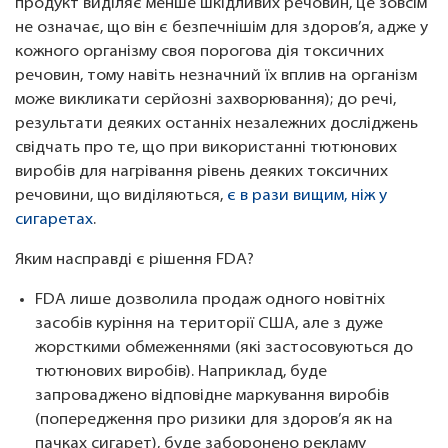
продукт виділяє менше шкідливих речовин, це зовсім
не означає, що він є безпечнішім для здоров’я, адже у
кожного організму своя порогова дія токсичних
речовин, тому навіть незначний їх вплив на організм
може викликати серйозні захворювання); до речі,
результати деяких останніх незалежних досліджень
свідчать про те, що при використанні тютюнових
виробів для нагрівання рівень деяких токсичних
речовини, що виділяються,
є в рази вищим, ніж у
сигаретах
.
Яким насправді є рішення FDA?
FDA лише дозволила продаж одного новітніх
засобів куріння на території США, але з дуже
жорсткими обмеженнями (які застосовуються до
тютюнових виробів). Наприклад, буде
запроваджено відповідне маркування виробів
(попередження про ризики для здоров’я як на
пачках сигарет), буде заборонено рекламу