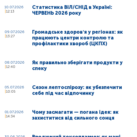
Статистика ВІЛ/СНІД в Україні:
10.07.2026
12:13
ЧЕРВЕНЬ 2026 року
Громадське здоровʼя у регіонах: як
09.07.2026
13:27
працюють центри контролю та
профілактики хвороб (ЦКПХ)
Як правильно зберігати продукти у
08.07.2026
12:40
спеку
Сезон лептоспірозу: як убезпечити
05.07.2026
10:05
себе під час відпочинку
Чому засмагати — погана ідея: як
01.07.2026
14:34
захиститися від сильного сонця
Вроджений токсоплазмоз: як мамі
30.06.2026