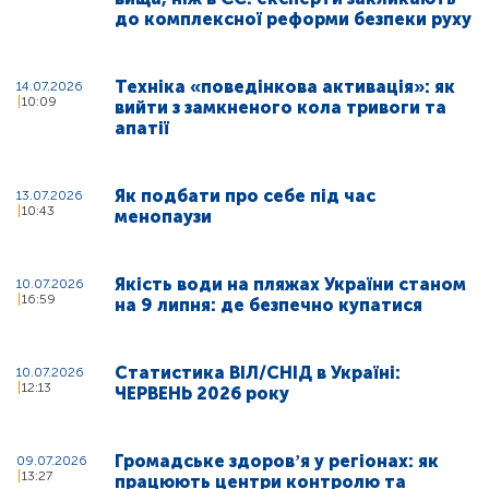
до комплексної реформи безпеки руху
Техніка «поведінкова активація»: як
14.07.2026
10:09
вийти з замкненого кола тривоги та
апатії
Як подбати про себе під час
13.07.2026
10:43
менопаузи
Якість води на пляжах України станом
10.07.2026
16:59
на 9 липня: де безпечно купатися
Статистика ВІЛ/СНІД в Україні:
10.07.2026
12:13
ЧЕРВЕНЬ 2026 року
Громадське здоровʼя у регіонах: як
09.07.2026
13:27
працюють центри контролю та