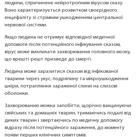
людини, спричинене нейротропним вірусом сказу.
Воно характеризується розвитком своєрідного
енцефаліту зі стрімким ушкодженням центральної
нервової системи.
Якщо людина не отримує відповідної медичної
допомоги після потенційного інфікування сказом,
вірус може викликати захворювання головного мозку,
що врешті-решт призведе до смерті.
Людина може заразитися сказом від інфікованої
тварини через укус, подряпину та мікроушкодження
шкіри, потрапляння зараженої слини на слизові
оболонки.
Захворюванню можна запобігти, щорічно вакцинуючи
свійських та домашніх тварин, тримаючись подалі від
диких тварин і звертаючись по медичну допомогу
відразу після потенційного зараження, до моменту
появи перших клінічних симптомів.