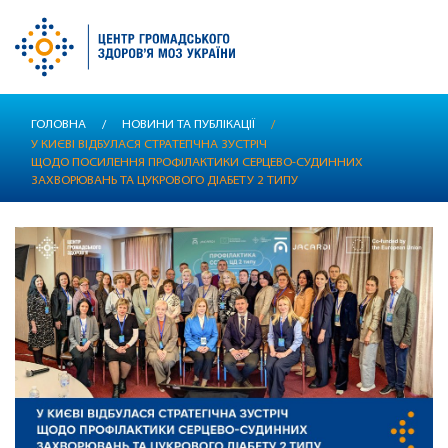
Перейти
ГОЛОВНА
/
НОВИНИ ТА ПУБЛІКАЦІЇ
/
до
У КИЄВІ ВІДБУЛАСЯ СТРАТЕГІЧНА ЗУСТРІЧ
основного
ЩОДО ПОСИЛЕННЯ ПРОФІЛАКТИКИ СЕРЦЕВО-СУДИННИХ
вмісту
ЗАХВОРЮВАНЬ ТА ЦУКРОВОГО ДІАБЕТУ 2 ТИПУ