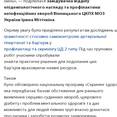
зміни»
, — поділилася
завідувачка відділу
епідеміологічного нагляду та профілактики
неінфекційних хвороб Вінницького ЦКПХ МОЗ
України Ірина Мітічкіна
.
Окрему увагу було приділено результатам досліджень
грамотності стосовно самоконтролю артеріальної
гіпертензії
та
бар’єрів у
профілактиці та скринінгу ЦД 2 типу
. Під час групових
робіт учасники спробували
знайти практичні рішення для подолання цих
бар’єрів враховуючи наявні ресурси.
Також
було обговорено національну програму «Скринінг здоро
яка передбачає базові обстеження для раннього
виявлення серцево-судинних хвороб, цукрового
діабету і проблем ментального здоров'я та дає
можливість для людей певних груп вчасно дізнатися
про ризики і запобігти розвитку захворювань.