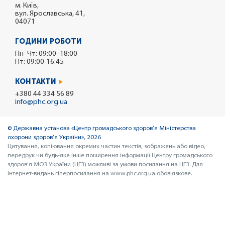
м. Київ,
вул. Ярославська, 41,
04071
ГОДИНИ РОБОТИ
Пн–Чт: 09:00–18:00
Пт: 09:00-16:45
КОНТАКТИ
+380 44 334 56 89
info@phc.org.ua
© Державна установа «Центр громадського здоров’я Міністерства
охорони здоров’я України», 2026
Цитування, копіювання окремих частин текстів, зображень або відео,
передрук чи будь-яке інше поширення інформації Центру громадського
здоров’я МОЗ України (ЦГЗ) можливі за умови посилання на ЦГЗ. Для
інтернет-видань гіперпосилання на www.phc.org.ua обов’язкове.