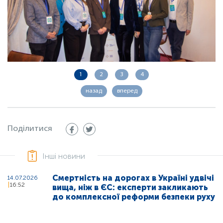
1
2
3
4
назад
вперед
Поділитися
Інші новини
Смертність на дорогах в Україні удвічі
14.07.2026
16:52
вища, ніж в ЄС: експерти закликають
до комплексної реформи безпеки руху