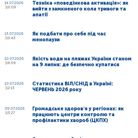
Техніка «поведінкова активація»: як
14.07.2026
10:09
вийти з замкненого кола тривоги та
апатії
Як подбати про себе під час
13.07.2026
10:43
менопаузи
Якість води на пляжах України станом
10.07.2026
16:59
на 9 липня: де безпечно купатися
Статистика ВІЛ/СНІД в Україні:
10.07.2026
12:13
ЧЕРВЕНЬ 2026 року
Громадське здоровʼя у регіонах: як
09.07.2026
13:27
працюють центри контролю та
профілактики хвороб (ЦКПХ)