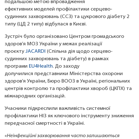
подальшою метою впровадження
ефективних моделей профілактики серцево-
судинних захворювань (ССЗ) та цукрового діабету 2
типу (ЦД 2 типу) відбулася в Києві.
Зустріч було організовано Центром громадського
здоров’я МОЗ України у межах реалізації
проєкту
JACARDI
(Спільна дія щодо серцево-
судинних захворювань та діабету) в рамках
програми
EU4Health
. До заходу
долучилися представники Міністерства охорони
здоров’я України, Бюро ВООЗ в Україні, регіональних
центрів контролю та профілактики хвороб (ЦКПХ) та
міжнародних організацій.
Учасники підкреслили важливість системної
профілактики НІЗ як ключового інструменту зниження
передчасної смертності в Україні.
«Неінфекційні захворювання часто залишаються