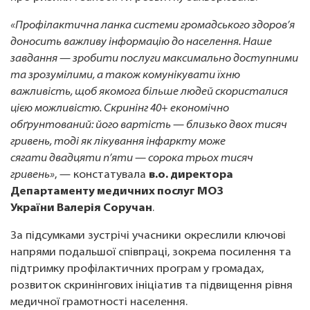
«Профілактична ланка системи громадського здоров’я
доносить важливу інформацію до населення. Наше
завдання — зробити послуги максимально доступними
та зрозумілими, а також комунікувати їхню
важливість, щоб якомога більше людей скористалися
цією можливістю. Скринінг 40+ економічно
обґрунтований: його вартість — близько двох тисяч
гривень, тоді як лікування інфаркту може
сягати двадцяти п’яти — сорока трьох тисяч
гривень»
, — констатувала
в.о. директора
Департаменту медичних послуг МОЗ
України Валерія Соручан
.
За підсумками зустрічі учасники окреслили ключові
напрями подальшої співпраці, зокрема посилення та
підтримку профілактичних програм у громадах,
розвиток скринінгових ініціатив та підвищення рівня
медичної грамотності населення.