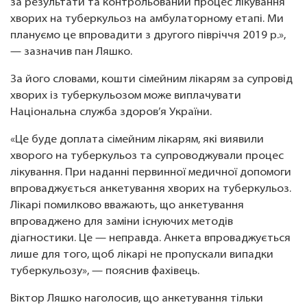
за результати та контрольований процес лікування
хворих на туберкульоз на амбулаторному етапі. Ми
плануємо це впровадити з другого півріччя 2019 р.»,
— зазначив пан Ляшко.
За його словами, кошти сімейним лікарям за супровід
хворих із туберкульозом може виплачувати
Національна служба здоров’я України.
«Це буде доплата сімейним лікарям, які виявили
хворого на туберкульоз та супроводжували процес
лікування. При наданні первинної медичної допомоги
впроваджується анкетування хворих на туберкульоз.
Лікарі помилково вважають, що анкетування
впроваджено для заміни існуючих методів
діагностики. Це — неправда. Анкета впроваджується
лише для того, щоб лікарі не пропускали випадки
туберкульозу», — пояснив фахівець.
Віктор Ляшко наголосив, що анкетування тільки