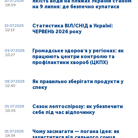
Якість води на пляжах України станом
10.07.2026
16:59
на 9 липня: де безпечно купатися
Статистика ВІЛ/СНІД в Україні:
10.07.2026
12:13
ЧЕРВЕНЬ 2026 року
Громадське здоровʼя у регіонах: як
09.07.2026
13:27
працюють центри контролю та
профілактики хвороб (ЦКПХ)
Як правильно зберігати продукти у
08.07.2026
12:40
спеку
Сезон лептоспірозу: як убезпечити
05.07.2026
10:05
себе під час відпочинку
Чому засмагати — погана ідея: як
01.07.2026
14:34
захиститися від сильного сонця