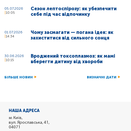
Сезон лептоспірозу: як убезпечити
05.07.2026
10:05
себе під час відпочинку
Чому засмагати — погана ідея: як
01.07.2026
14:34
захиститися від сильного сонця
Вроджений токсоплазмоз: як мамі
30.06.2026
10:15
вберегти дитину від хвороби
БІЛЬШЕ НОВИН
ВИЗНАЧНІ ДАТИ
НАША АДРЕСА
м. Київ,
вул. Ярославська, 41,
04071