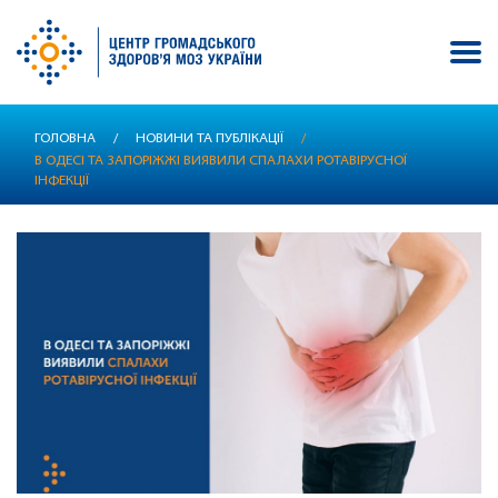
Перейти
ГОЛОВНА
/
НОВИНИ ТА ПУБЛІКАЦІЇ
/
до
В ОДЕСІ ТА ЗАПОРІЖЖІ ВИЯВИЛИ СПАЛАХИ РОТАВІРУСНОЇ
основного
ІНФЕКЦІЇ
вмісту