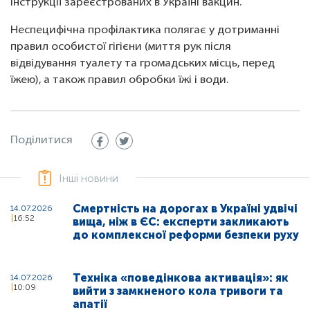
інструкції зареєстрованих в Україні вакцин.
Неспецифічна профілактика полягає у дотриманні
правил особистої гігієни (миття рук після
відвідування туалету та громадських місць, перед
їжею), а також правил обробки їжі і води.
Поділитися
Інші новини
Смертність на дорогах в Україні удвічі
14.07.2026
16:52
вища, ніж в ЄС: експерти закликають
до комплексної реформи безпеки руху
Техніка «поведінкова активація»: як
14.07.2026
10:09
вийти з замкненого кола тривоги та
апатії