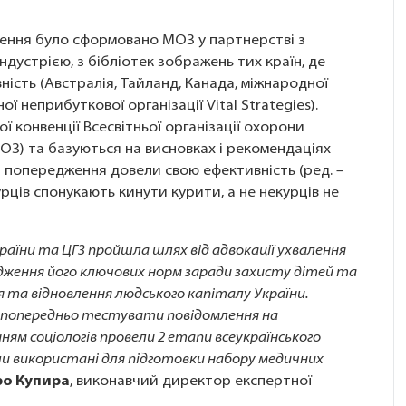
ння було сформовано МОЗ у партнерстві з
дустрією, з бібліотек зображень тих країн, де
сть (Австралія, Тайланд, Канада, міжнародної
ї неприбуткової організації Vital Strategies).
 конвенції Всесвітньої організації охорони
ОЗ) та базуються на висновках і рекомендаціях
і попередження довели свою ефективність (ред. –
урців спонукають кинути курити, а не некурців не
аїни та ЦГЗ пройшла шлях від адвокації ухвалення
дження його ключових норм заради захисту дітей та
ня та відновлення людського капіталу України.
 попередньо тестувати повідомлення на
нням соціологів провели 2 етапи всеукраїнського
ли використані для підготовки набору медичних
о Купира
, виконавчий директор експертної