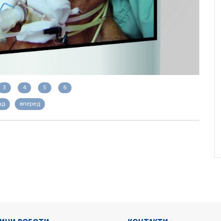
3
4
5
6
ад
вперед