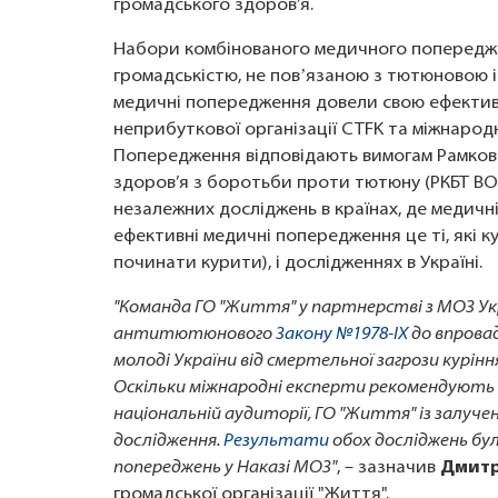
громадського здоров’я.
Набори комбінованого медичного попередже
громадськістю, не повʼязаною з тютюновою ін
медичні попередження довели свою ефективні
неприбуткової організації CTFK та міжнародно
Попередження відповідають вимогам Рамкової
здоров’я з боротьби проти тютюну (РКБТ ВО
незалежних досліджень в країнах, де медичн
ефективні медичні попередження це ті, які к
починати курити), і дослідженнях в Україні.
"Команда ГО "Життя" у партнерстві з МОЗ Укр
антитютюнового
Закону №1978-ІХ
до впрова
молоді України від смертельної загрози курін
Оскільки міжнародні експерти рекомендують
національній аудиторії, ГО "Життя" із залуче
дослідження.
Результати
обох досліджень бу
попереджень у Наказі МОЗ"
, – зазначив
Дмитр
громадської організації "Життя".