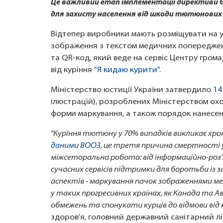
Це важливий етап імплементації директиви Єв
для захисту населення від шкоди тютюнових 
Відтепер виробники мають розміщувати на уп
зображення з текстом медичних попереджень
та QR-код, який веде на сервіс Центру гром
від куріння
"Я кидаю курити"
.
Міністерство юстиції України затвердило
14
ілюстрацій), розроблених Міністерством охо
форми маркування, а також порядок нанесе
"Куріння тютюну у 70% випадків викликає хро
даними ВООЗ
, це третя причина смертності у
міжсеторальна робота: від інформаційно-роз’
сучасних сервісів підтримки для боротьби із 
аспектів - маркування пачок зображеннями ме
у таких прогресивних країнах, як Канада т
обмежень та спонукати курців до відмови від 
здоров’я, головний державний санітарний л