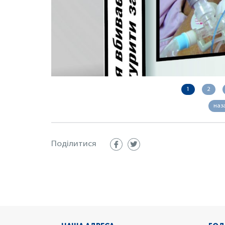
1
2
наз
Поділитися