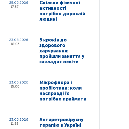
Скільки фізичної
25.06.2026
17:57
активності
потрібно дорослій
людині
5 кроків до
23.06.2026
18:03
здорового
харчування:
пройшли заняття у
закладах освіти
Мікрофлора і
23.06.2026
15:00
пробіотики: коли
насправді їх
потрібно приймати
Антиретровірусну
23.06.2026
11:55
терапію в Україні