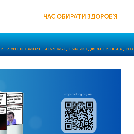
ЧАС ОБИРАТИ ЗДОРОВ'Я
К СИГАРЕТ: ЩО ЗМІНИТЬСЯ ТА ЧОМУ ЦЕ ВАЖЛИВО ДЛЯ ЗБЕРЕЖЕННЯ ЗДОРОВ’