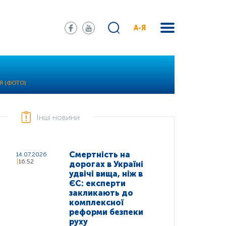
А-Я
Я (ФОТО)
Інші новини
Смертність на
14.07.2026
16:52
дорогах в Україні
удвічі вища, ніж в
ЄС: експерти
закликають до
комплексної
реформи безпеки
руху