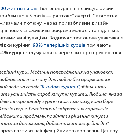
00 життів на рік
. Тютюнокуріння підвищує ризик
і приблизно в 5 разів — раптової смерті. Сигаретна
споживачами тютюну. Через привабливий дизайн
ів нових споживачів, зокрема молодь та підлітків,
нговим маніпуляціям. Водночас тютюнова упаковка є
ідки куріння:
93% теперішніх курців
помічають
 54% курців задумувались через них про припинення
ерішні курці. Медичні попередження на упаковках
абливість тютюну для людей без сформованої
кий веде на сервіс
"Я кидаю курити"
, збільшить
ить успішність спроб кинути курити. Людина, яка за
дження про шкоду куріння кожного разу, коли бере
 разів на рік. Реалістичні зображення справжніх
свідомити проблему, прийняти рішення кинути
нутися за допомогою, додасть мотивації для дій"
, –
ілу профілактики неінфекційних захворювань Центру