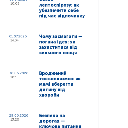
10:05
лептоспірозу: як
убезпечити себе
під час відпочинку
Чому засмагати —
01.07.2026
14:34
погана ідея: як
захиститися від
сильного сонця
Вроджений
30.06.2026
10:15
токсоплазмоз: як
мамі вберегти
дитину від
хвороби
Безпека на
29.06.2026
13:20
дорогах —
ключове питання