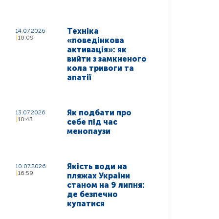
Техніка
14.07.2026
10:09
«поведінкова
активація»: як
вийти з замкненого
кола тривоги та
апатії
Як подбати про
13.07.2026
10:43
себе під час
менопаузи
Якість води на
10.07.2026
16:59
пляжах України
станом на 9 липня:
де безпечно
купатися