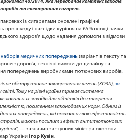
рокомісії 40/2014, яка передбачає комплекс заходів
виробів та електронних сигарет.
аковках із сигаретами оновлені графічні
 про шкоду і наслідки куріння на 65% площі пачки
адського здоров’я щодо надання допомоги з відмови
 наборів медичних попереджень
(варіантів тексту та
рони здоров’я, технічні вимоги до дизайну та
ння попереджень виробниками тютюнових виробів.
нічне обструктивне захворювання легень (ХОЗЛ),
за
 світі. Тому на рівні країни триває системна
яснювальних заходів для підлітків до створення
залежністю, посиленням законодавчих норм. Одним із
дичних попереджень, які показали свою ефективність
а Австралія, мають посилити ефект антитютюнових
куріння"
, — зазначив заступник міністра охорони
ікар України
Ігор Кузін
.