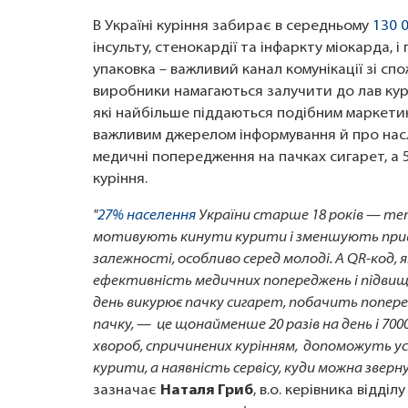
В Україні куріння забирає в середньому
130 0
інсульту, стенокардії та інфаркту міокарда, 
упаковка – важливий канал комунікації зі 
виробники намагаються залучити до лав курц
які найбільше піддаються подібним маркети
важливим джерелом інформування й про насл
медичні попередження на пачках сигарет, а
куріння.
"
27% населення
України старше 18 років — теп
мотивують кинути курити і зменшують прив
залежності, особливо серед молоді. А QR-код, я
ефективність медичних попереджень і підвищ
день викурює пачку сигарет, побачить попере
пачку, — це щонайменше 20 разів на день і 7000
хвороб, спричинених курінням, допоможуть у
курити, а наявність сервісу, куди можна звер
зазначає
Наталя Гриб
, в.о. керівника відд