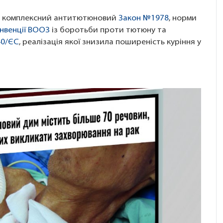
діє комплексний антитютюновий
Закон №1978
, норми
онвенції ВООЗ
із боротьби проти тютюну та
40/ЄС
, реалізація якої знизила поширеність куріння у