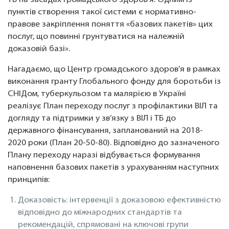
ТБ на засадах громадського здоров’я. Одним із
пунктів створення такої системи є нормативно-
правове закріплення поняття «базових пакетів» цих
послуг, що повинні ґрунтуватися на належній
доказовій базі».
Нагадаємо, що Центр громадського здоров’я в рамках
виконання гранту Глобального фонду для боротьби із
СНІДом, туберкульозом та малярією в Україні
реалізує План переходу послуг з профілактики ВІЛ та
догляду та підтримки у зв’язку з ВІЛ і ТБ до
державного фінансування, запланований на 2018-
2020 роки (План 20-50-80). Відповідно до зазначеного
Плану переходу наразі відбувається формування
наповнення базових пакетів з урахуванням наступних
принципів:
Доказовість: інтервенції з доказовою ефективністю
відповідно до міжнародних стандартів та
рекомендацій, спрямовані на ключові групи