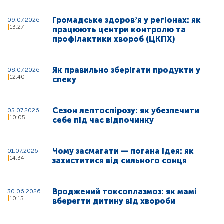
Громадське здоровʼя у регіонах: як
09.07.2026
13:27
працюють центри контролю та
профілактики хвороб (ЦКПХ)
Як правильно зберігати продукти у
08.07.2026
12:40
спеку
Сезон лептоспірозу: як убезпечити
05.07.2026
10:05
себе під час відпочинку
Чому засмагати — погана ідея: як
01.07.2026
14:34
захиститися від сильного сонця
Вроджений токсоплазмоз: як мамі
30.06.2026
10:15
вберегти дитину від хвороби