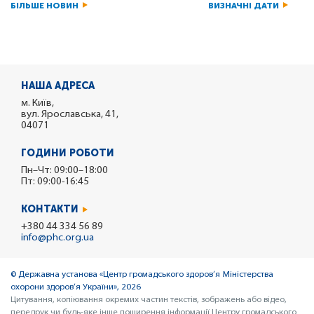
БІЛЬШЕ НОВИН
ВИЗНАЧНІ ДАТИ
НАША АДРЕСА
м. Київ,
вул. Ярославська, 41,
04071
ГОДИНИ РОБОТИ
Пн–Чт: 09:00–18:00
Пт: 09:00-16:45
КОНТАКТИ
+380 44 334 56 89
info@phc.org.ua
© Державна установа «Центр громадського здоров’я Міністерства
охорони здоров’я України», 2026
Цитування, копіювання окремих частин текстів, зображень або відео,
передрук чи будь-яке інше поширення інформації Центру громадського