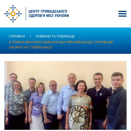
Перейти
ГОЛОВНА
/
НОВИНИ ТА ПУБЛІКАЦІЇ
/
до
В УКРАЇНІ ВРАХУЮТЬ МІЖНАРОДНІ РЕКОМЕНДАЦІЇ СУПРОВОДУ
основного
ХВОРИХ НА ТУБЕРКУЛЬОЗ
вмісту