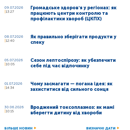
Громадське здоровʼя у регіонах: як
09.07.2026
13:27
працюють центри контролю та
профілактики хвороб (ЦКПХ)
Як правильно зберігати продукти у
08.07.2026
12:40
спеку
Сезон лептоспірозу: як убезпечити
05.07.2026
10:05
себе під час відпочинку
Чому засмагати — погана ідея: як
01.07.2026
14:34
захиститися від сильного сонця
Вроджений токсоплазмоз: як мамі
30.06.2026
10:15
вберегти дитину від хвороби
БІЛЬШЕ НОВИН
ВИЗНАЧНІ ДАТИ