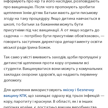
інформують про кір та його наслідки, розповідають
про вакцинацію. Після чого пропонують зробити
щеплення їхнім дітям. Батьки мають дати письмову
згоду на таку процедуру. Якщо дитина навчається в
школі, то батьки за бажанням можуть бути
присутніми під час вакцинації. А от якщо ходить до
садочка — потрібно бути присутніми обов’язково», —
говорить заступник директора департаменту освіти
міської ради Ірина Божок.
Так само у місті вживають заходів, щоби пропущені у
дитинстві щеплення проти кору отримали всі
студенти. Вакцинуватися вони можуть у комунальних
закладах охорони здоров’я, що надають первинну
допомогу.
Для щеплення використовують
якісну і безпечну
вакцину КПК
, що захищає одразу від трьох інфекцій —
кору, паротиту і краснухи. В області, як і в інших
регіонах країни, є достатньо вакцин виробництва