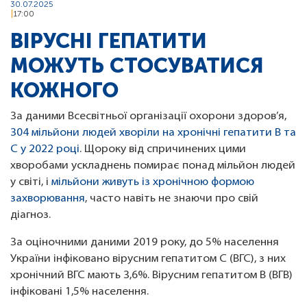
30.07.2025
17:00
ВІРУСНІ ГЕПАТИТИ
МОЖУТЬ СТОСУВАТИСЯ
КОЖНОГО
За даними Всесвітньої організації охорони здоров’я,
304 мільйони людей хворіли на хронічні гепатити B та
C у 2022 році
. Щороку від спричинених цими
хворобами ускладнень помирає понад мільйон людей
у світі, і
мільйони живуть із хронічною формою
захворювання
, часто навіть не знаючи про свій
діагноз.
За оціночними даними 2019 року, до 5% населення
України інфіковано вірусним гепатитом С (ВГС), з них
хронічний ВГС мають 3,6%. Вірусним гепатитом В (ВГВ)
інфіковані 1,5% населення.