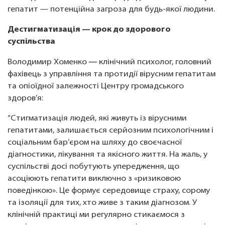
гепатит — потенційна загроза для будь-якої людини.
Дестигматизація — крок до здорового
суспільства
— 
Володимир Хоменко
клінічний психолог, головний
фахівець з управління та протидії вірусним гепатитам
та опіоїдної залежності Центру громадського
здоров’я:
“Стигматизація людей, які живуть із вірусними
гепатитами, залишається серйозним психологічним і
соціальним бар’єром на шляху до своєчасної
діагностики, лікування та якісного життя. На жаль, у
суспільстві досі побутують упередження, що
асоціюють гепатити виключно з «ризиковою
поведінкою». Це формує середовище страху, сорому
та ізоляції для тих, хто живе з таким діагнозом. У
клінічній практиці ми регулярно стикаємося з