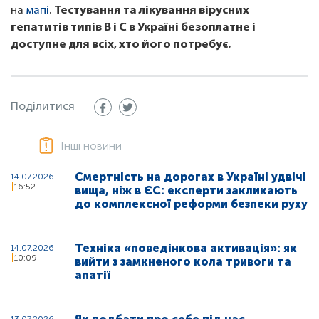
на
мапі
.
Тестування та лікування вірусних
гепатитів типів В і С в Україні безоплатне і
доступне для всіх, хто його потребує.
Поділитися
Інші новини
Смертність на дорогах в Україні удвічі
14.07.2026
16:52
вища, ніж в ЄС: експерти закликають
до комплексної реформи безпеки руху
Техніка «поведінкова активація»: як
14.07.2026
10:09
вийти з замкненого кола тривоги та
апатії