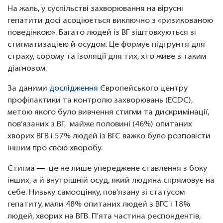
На жаль, у суспільстві захворювання на вірусні
гепатити досі асоціюється виключно з «ризикованою
поведінкою». Багато людей із ВГ зіштовхуються зі
стигматизацією й осудом. Це формує підґрунтя для
страху, сорому та ізоляції для тих, хто живе з таким
діагнозом.
За даними
дослідження
Європейського центру
профілактики та контролю захворювань (ECDC),
метою якого було вивчення стигми та дискримінації,
пов’язаних з ВГ, майже половині (46%) опитаних
хворих ВГВ і 57% людей із ВГС важко було розповісти
іншим про свою хворобу.
— 
Стигма
це не лише упереджене ставлення з боку
інших, а й внутрішній осуд, який людина спрямовує на
себе. Низьку самооцінку, пов'язану зі статусом
гепатиту, мали 48% опитаних людей з ВГС і 18%
людей, хворих на ВГВ. П'ята частина респондентів,