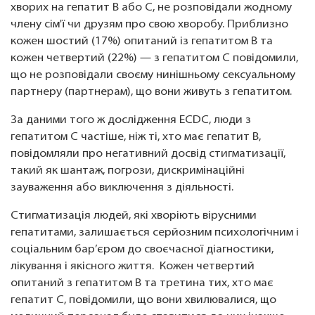
хворих на гепатит B або C, не розповідали жодному
члену сім'ї чи друзям про свою хворобу. Приблизно
кожен шостий (17%) опитаний із гепатитом B та
кожен четвертий (22%) — з гепатитом C повідомили,
що не розповідали своєму нинішньому сексуальному
партнеру (партнерам), що вони живуть з гепатитом.
За даними того ж дослідження ECDC, люди з
гепатитом С частіше, ніж ті, хто має гепатит В,
повідомляли про негативний досвід стигматизації,
такий як шантаж, погрози, дискримінаційні
зауваження або виключення з діяльності.
Стигматизація людей, які хворіють вірусними
гепатитами, залишається серйозним психологічним і
соціальним бар’єром до своєчасної діагностики,
лікування і якісного життя. Кожен четвертий
опитаний з гепатитом В та третина тих, хто має
гепатит С, повідомили, що вони хвилювалися, що