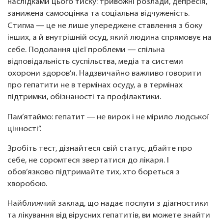
наслідками цього тиску: тривожні розлади, депресія,
занижена самооцінка та соціальна відчуженість.
— 
Стигма
це не лише упереджене ставлення з боку
інших, а й внутрішній осуд, який людина спрямовує на
— 
себе. Подолання цієї проблеми
спільна
відповідальність суспільства, медіа та системи
охорони здоров’я. Надзвичайно важливо говорити
про гепатити не в термінах осуду, а в термінах
підтримки, обізнаності та профілактики.
— 
Пам’ятаймо: гепатит
не вирок і не мірило людської
цінності”.
Зробіть тест, дізнайтеся свій статус, дбайте про
себе, не соромтеся звертатися до лікаря. І
обов’язково підтримайте тих, хто бореться з
хворобою.
Найближчий заклад, що надає послуги з діагностики
та лікування від вірусних гепатитів, ви можете знайти