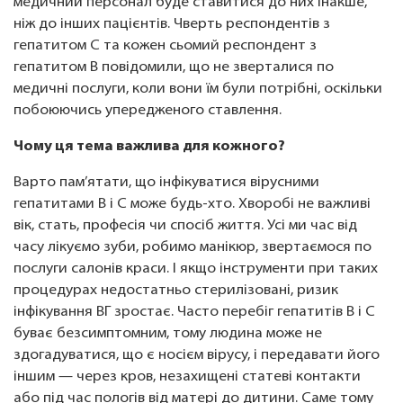
медичний персонал буде ставитися до них інакше,
ніж до інших пацієнтів. Чверть респондентів з
гепатитом С та кожен сьомий респондент з
гепатитом В повідомили, що не зверталися по
медичні послуги, коли вони їм були потрібні, оскільки
побоюючись упередженого ставлення.
Чому ця тема важлива для кожного?
Варто пам’ятати, що інфікуватися вірусними
гепатитами В і С може будь-хто. Хворобі не важливі
вік, стать, професія чи спосіб життя. Усі ми час від
часу лікуємо зуби, робимо манікюр, звертаємося по
послуги салонів краси. І якщо інструменти при таких
процедурах недостатньо стерилізовані, ризик
інфікування ВГ зростає. Часто перебіг гепатитів B і C
буває безсимптомним, тому людина може не
здогадуватися, що є носієм вірусу, і передавати його
іншим — через кров, незахищені статеві контакти
або під час пологів від матері до дитини. Саме тому