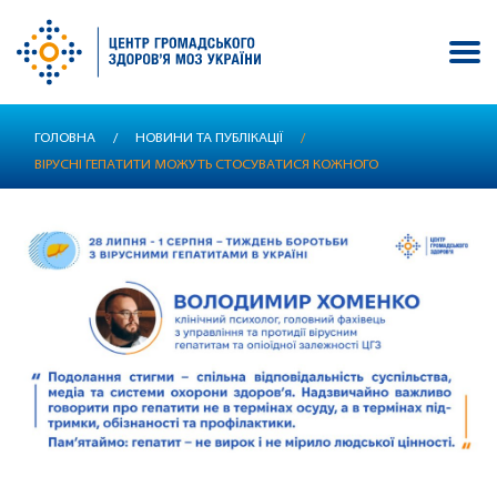
Перейти
ГОЛОВНА
/
НОВИНИ ТА ПУБЛІКАЦІЇ
/
до
ВІРУСНІ ГЕПАТИТИ МОЖУТЬ СТОСУВАТИСЯ КОЖНОГО
основного
вмісту