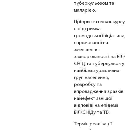
туберкульозом та
малярією.
Пріоритетом конкурсу
є підтримка
громадської ініціативи,
спрямованої на
зменшення
захворюваності на ВІЛ/
СНІД та туберкульоз у
найбільш уразливих
груп населення,
розробку та
впровадження зразків
найефективнішої
відповіді на епідемії
ВІЛ\СНІДу та ТБ.
Термін реалізації