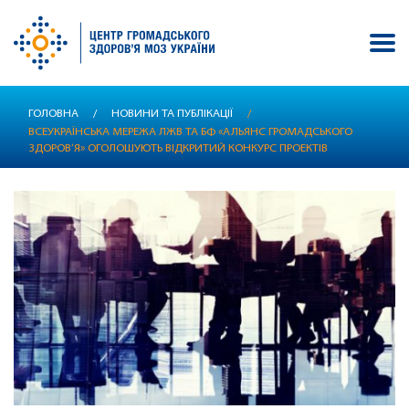
Перейти
ГОЛОВНА
/
НОВИНИ ТА ПУБЛІКАЦІЇ
/
до
ВСЕУКРАЇНСЬКА МЕРЕЖА ЛЖВ ТА БФ «АЛЬЯНС ГРОМАДСЬКОГО
основного
ЗДОРОВ’Я» ОГОЛОШУЮТЬ ВІДКРИТИЙ КОНКУРС ПРОЕКТІВ
вмісту