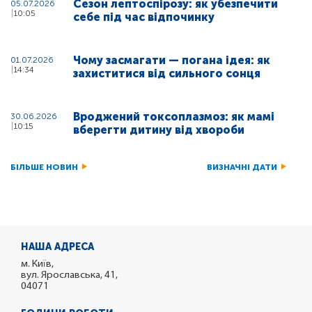
Сезон лептоспірозу: як убезпечити
05.07.2026
10:05
себе під час відпочинку
Чому засмагати — погана ідея: як
01.07.2026
14:34
захиститися від сильного сонця
Вроджений токсоплазмоз: як мамі
30.06.2026
10:15
вберегти дитину від хвороби
БІЛЬШЕ НОВИН
ВИЗНАЧНІ ДАТИ
НАША АДРЕСА
м. Київ,
вул. Ярославська, 41,
04071