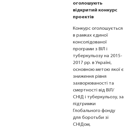
оголошують
відкритий конкурс
проектів
Конкурс оголошується
в рамках єдиної
консолідованої
програми з ВІЛ і
туберкульозу на 2015-
2017 рр. в Україні,
основною метою якої є
зниження рівня
захворюваності та
смертності від ВІЛ/
СНІД і туберкульозу, за
підтримки
Глобального фонду
для боротьби зі
СНІДом,