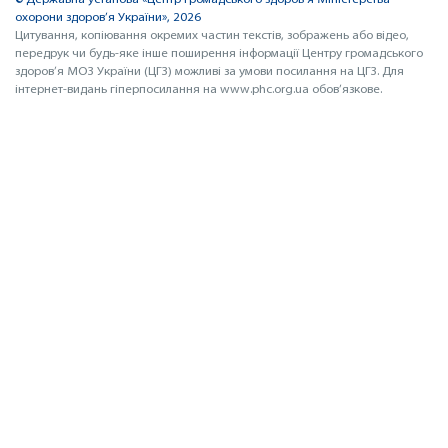
© Державна установа «Центр громадського здоров’я Міністерства
охорони здоров’я України», 2026
Цитування, копіювання окремих частин текстів, зображень або відео,
передрук чи будь-яке інше поширення інформації Центру громадського
здоров’я МОЗ України (ЦГЗ) можливі за умови посилання на ЦГЗ. Для
інтернет-видань гіперпосилання на www.phc.org.ua обов’язкове.