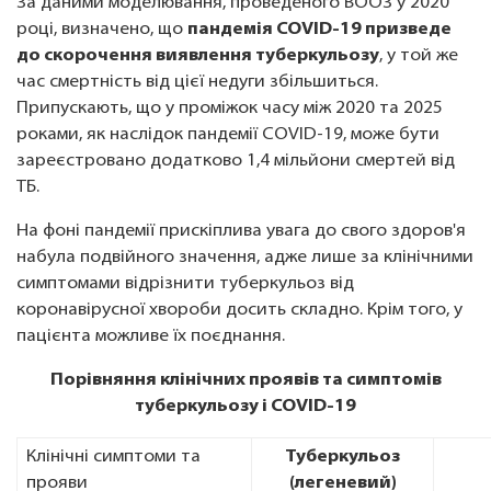
За даними моделювання, проведеного ВООЗ у 2020
році, визначено, що
пандемія COVID-19 призведе
до скорочення виявлення туберкульозу
, у той же
час смертність від цієї недуги збільшиться.
Припускають, що у проміжок часу між 2020 та 2025
роками, як наслідок пандемії COVID-19, може бути
зареєстровано додатково 1,4 мільйони смертей від
ТБ.
На фоні пандемії прискіплива увага до свого здоров'я
набула подвійного значення, адже лише за клінічними
симптомами відрізнити туберкульоз від
коронавірусної хвороби досить складно. Крім того, у
пацієнта можливе їх поєднання.
Порівняння клінічних проявів та симптомів
туберкульозу і COVID-19
Клінічні симптоми та
Туберкульоз
прояви
(легеневий)