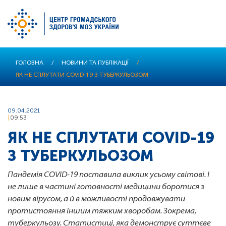
Перейти
ГОЛОВНА
/
НОВИНИ ТА ПУБЛІКАЦІЇ
/
до
ЯК НЕ СПЛУТАТИ COVID-19 З ТУБЕРКУЛЬОЗОМ
основного
вмісту
09.04.2021
09:53
ЯК НЕ СПЛУТАТИ COVID-19
З ТУБЕРКУЛЬОЗОМ
Пандемія COVID-19 поставила виклик усьому світові. І
не лише в частині готовності медицини боротися з
новим вірусом, а й в можливості продовжувати
протистояння іншим тяжким хворобам. Зокрема,
туберкульозу. Статистиці, яка демонструє суттєве