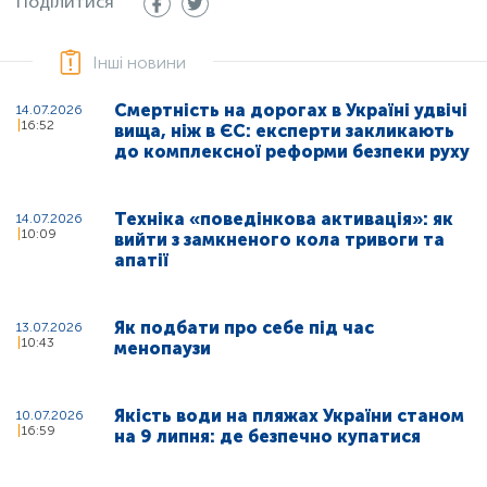
Поділитися
Інші новини
Смертність на дорогах в Україні удвічі
14.07.2026
16:52
вища, ніж в ЄС: експерти закликають
до комплексної реформи безпеки руху
Техніка «поведінкова активація»: як
14.07.2026
10:09
вийти з замкненого кола тривоги та
апатії
Як подбати про себе під час
13.07.2026
10:43
менопаузи
Якість води на пляжах України станом
10.07.2026
16:59
на 9 липня: де безпечно купатися