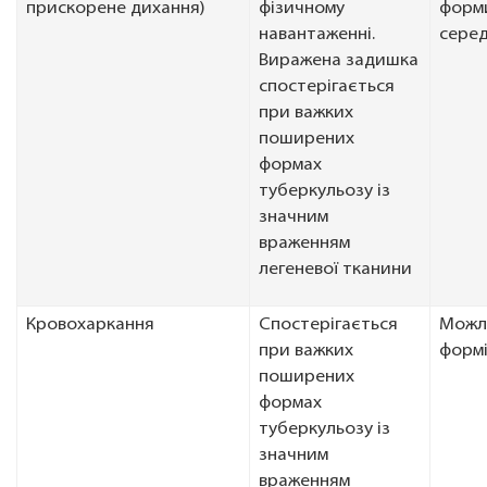
прискорене дихання)
фізичному
форми
навантаженні.
серед
Виражена задишка
спостерігається
при важких
поширених
формах
туберкульозу із
значним
враженням
легеневої тканини
Кровохаркання
Спостерігається
Можли
при важких
форм
поширених
формах
туберкульозу із
значним
враженням