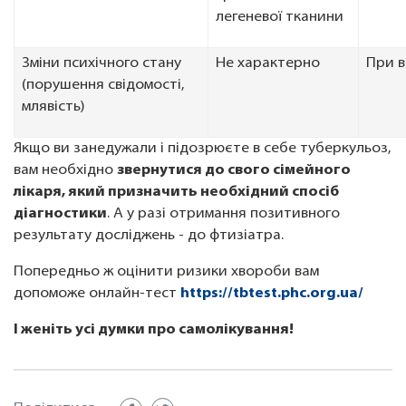
легеневої тканини
Зміни психічного стану
Не характерно
При в
(порушення свідомості,
млявість)
Якщо ви занедужали і підозрюєте в себе туберкульоз,
вам необхідно
звернутися до свого сімейного
лікаря, який призначить необхідний спосіб
діагностики
. А у разі отримання позитивного
результату досліджень - до фтизіатра.
Попередньо ж оцінити ризики хвороби вам
допоможе онлайн-тест
https://tbtest.phc.org.ua/
І женіть усі думки про самолікування!