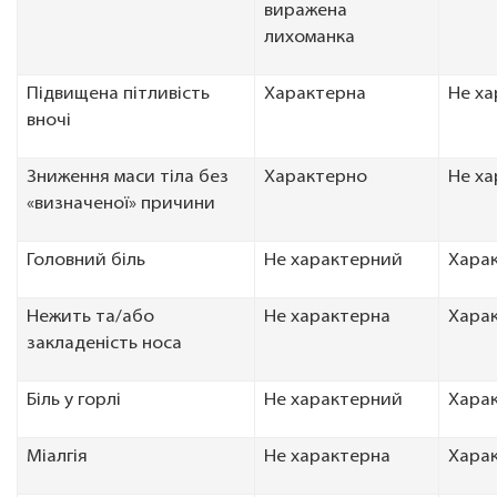
виражена
лихоманка
Підвищена пітливість
Характерна
Не ха
вночі
Зниження маси тіла без
Характерно
Не х
«визначеної» причини
Головний біль
Не характерний
Хара
Нежить та/або
Не характерна
Хара
закладеність носа
Біль у горлі
Не характерний
Хара
Міалгія
Не характерна
Хара