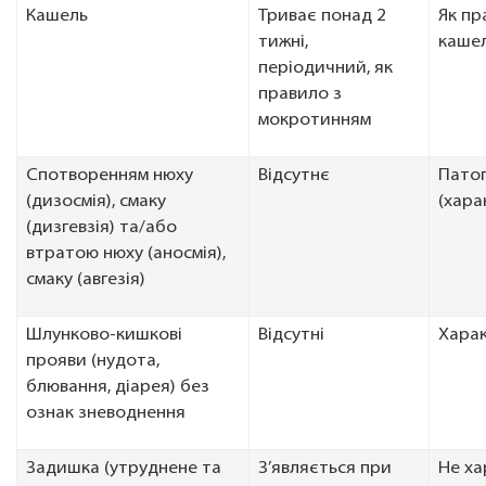
Кашель
Триває понад 2
Як пр
тижні,
кашел
періодичний, як
правило з
мокротинням
Спотворенням нюху
Відсутнє
Пато
(дизосмія), смаку
(хара
(дизгевзія) та/або
втратою нюху (аносмія),
смаку (авгезія)
Шлунково-кишкові
Відсутні
Хара
прояви (нудота,
блювання, діарея) без
ознак зневоднення
Задишка (утруднене та
З’являється при
Не ха