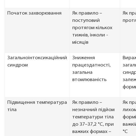
Початок захворювання
Як правило –
Як пр
поступовий
прот
протягом кількох
тижнів, інколи -
місяців
Загальноінтоксикаційний
Зниження
Вираж
синдром
працездатності,
загал
загальна
синд
втомлюваність
залеж
форм
Підвищення температура
Як правило –
Як пр
тіла
незначний підйом
лихом
температури тіла
формі
до 37–37,2 °С, при
важкі
важких формах –
°С