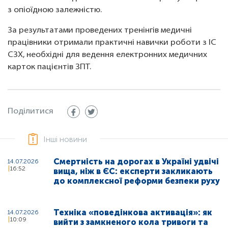
з опіоїдною залежністю.
За результатами проведених тренінгів медичні
працівники отримали практичні навички роботи з ІС
СЗХ, необхідні для ведення електронних медичних
карток пацієнтів ЗПТ.
Поділитися
Інші новини
Смертність на дорогах в Україні удвічі
14.07.2026
16:52
вища, ніж в ЄС: експерти закликають
до комплексної реформи безпеки руху
Техніка «поведінкова активація»: як
14.07.2026
10:09
вийти з замкненого кола тривоги та