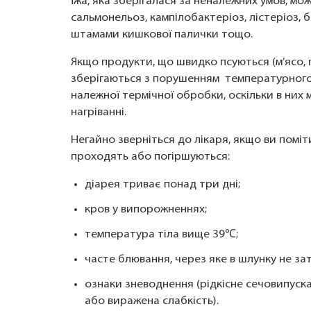
Їжа, яка зберігалася за неналежних умов, м
сальмонельоз, кампілобактеріоз, лістеріоз, 
штамами кишкової палички тощо.
Якщо продукти, що швидко псуються (м’ясо, 
зберігаються з порушенням температурного
належної термічної обробки, оскільки в них
нагріванні.
Негайно зверніться до лікаря, якщо ви помі
проходять або погіршуються:
діарея триває понад три дні;
кров у випорожненнях;
температура тіла вище 39℃;
часте блювання, через яке в шлунку не за
ознаки зневоднення (рідкісне сечовипускан
або виражена слабкість).