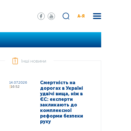
А-Я
Інші новини
Смертність на
14.07.2026
16:52
дорогах в Україні
удвічі вища, ніж в
ЄС: експерти
закликають до
комплексної
реформи безпеки
руху