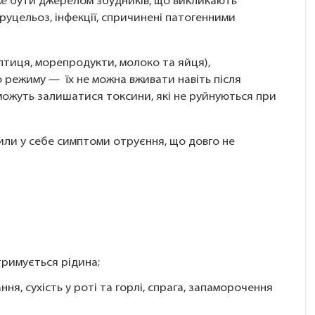
оже бути джерелом збудників, що викликають
бруцельоз, інфекції, спричинені патогенними
птиця, морепродукти, молоко та яйця),
 режиму — їх не можна вживати навіть після
 можуть залишатися токсини, які не руйнуються при
тили у себе симптоми отруєння, що довго не
тримується рідина;
ня, сухість у роті та горлі, спрага, запаморочення