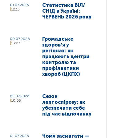
Статистика ВІЛ/
10.07.2026
12:13
СНІД в Україні:
ЧЕРВЕНЬ 2026 року
Громадське
09.07.2026
13:27
здоровʼя у
регіонах: як
працюють центри
контролю та
профілактики
хвороб (ЦКПХ)
Сезон
05.07.2026
10:05
лептоспірозу: як
убезпечити себе
під час відпочинку
Чому засмагати —
01.07.2026