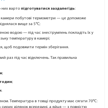
о них варто
підготуватися заздалегідь
:
ї камери побутові термометри — це допоможе
піднялася вище за 5℃;
ною водою — під час знеструмлень покладіть їх у
ьку температуру в камері;
я, щоб подовжити термін зберігання.
й раз під час відключень. Так правильна
н
;
 годин
;
н
.
ом. Температура в товщі продукту має сягати 70℃:
 сирих ділянок всередині, а яйця — з повністю