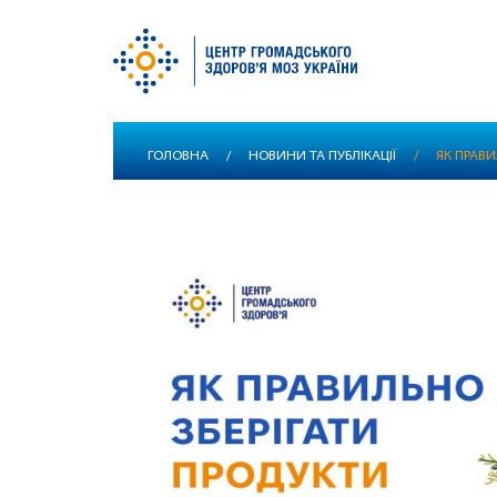
Перейти
ГОЛОВНА
/
НОВИНИ ТА ПУБЛІКАЦІЇ
/
ЯК ПРАВИ
до
основного
вмісту