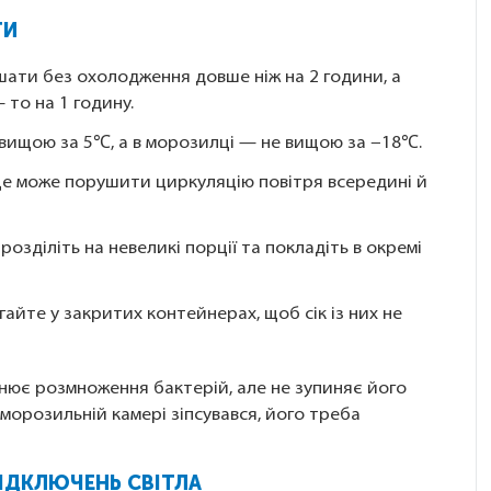
ТИ
шати без охолодження довше ніж на 2 години, а
то на 1 годину.
 вищою за 5℃, а в морозилці — не вищою за −18℃.
це може порушити циркуляцію повітря всередині й
розділіть на невеликі порції та покладіть в окремі
айте у закритих контейнерах, щоб сік із них не
нює розмноження бактерій, але не зупиняє його
морозильній камері зіпсувався, його треба
ВІДКЛЮЧЕНЬ СВІТЛА