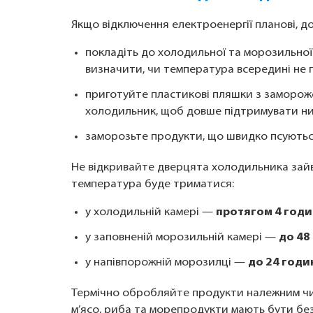
Якщо відключення електроенергії планові, д
покладіть до холодильної та морозильно
визначити, чи температура всередині не 
приготуйте пластикові пляшки з замороже
холодильник, щоб довше підтримувати низ
заморозьте продукти, що швидко псуютьс
Не відкривайте дверцята холодильника зайви
температура буде триматися:
у холодильній камері —
протягом 4 годи
у заповненій морозильній камері —
до 48
у напівпорожній морозилці —
до 24 годи
Термічно обробляйте продукти належним чин
м’ясо, риба та морепродукти мають бути без