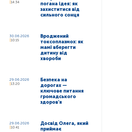
14:34
погана ідея: як
захиститися від
сильного сонця
Вроджений
30.06.2026
10:15
токсоплазмоз: як
мамі вберегти
дитину від
хвороби
Безпека на
29.06.2026
13:20
дорогах —
ключове питання
громадського
здоров’я
Досвід Олега, який
29.06.2026
10:41
приймає