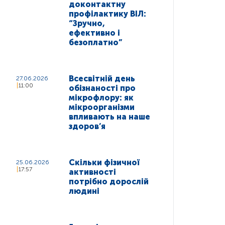
доконтактну
профілактику ВІЛ:
“Зручно,
ефективно і
безоплатно”
Всесвітній день
27.06.2026
11:00
обізнаності про
мікрофлору: як
мікроорганізми
впливають на наше
здоров’я
Скільки фізичної
25.06.2026
17:57
активності
потрібно дорослій
людині