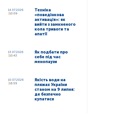
Техніка
14.07.2026
10:09
«поведінкова
активація»: як
вийти з замкненого
кола тривоги та
апатії
Як подбати про
13.07.2026
10:43
себе під час
менопаузи
Якість води на
10.07.2026
16:59
пляжах України
станом на 9 липня:
де безпечно
купатися