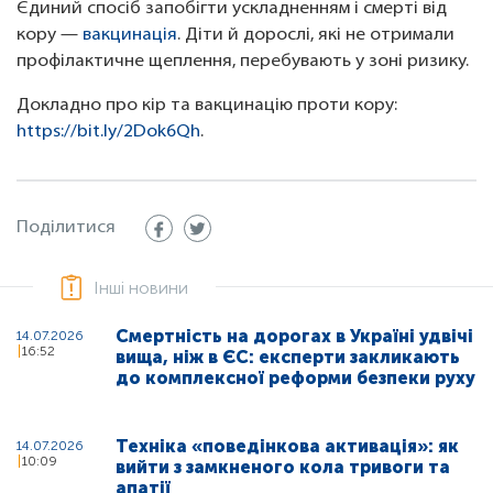
Єдиний спосіб запобігти ускладненням і смерті від
кору —
вакцинація
. Діти й дорослі, які не отримали
профілактичне щеплення, перебувають у зоні ризику.
Докладно про кір та вакцинацію проти кору:
https://bit.ly/2Dok6Qh
.
Поділитися
Інші новини
Смертність на дорогах в Україні удвічі
14.07.2026
16:52
вища, ніж в ЄС: експерти закликають
до комплексної реформи безпеки руху
Техніка «поведінкова активація»: як
14.07.2026
10:09
вийти з замкненого кола тривоги та
апатії