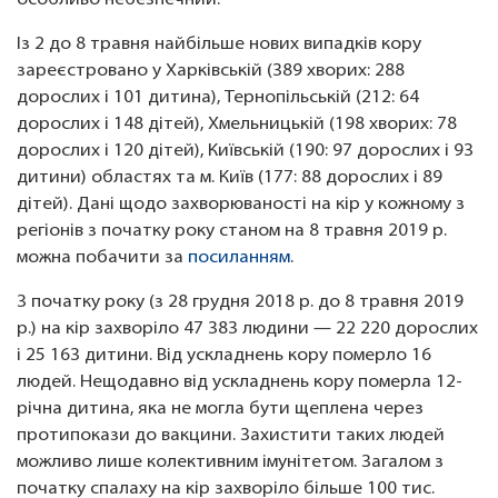
особливо небезпечний.
Із 2 до 8 травня найбільше нових випадків кору
зареєстровано у Харківській (389 хворих: 288
дорослих і 101 дитина), Тернопільській (212: 64
дорослих і 148 дітей), Хмельницькій (198 хворих: 78
дорослих і 120 дітей), Київській (190: 97 дорослих і 93
дитини) областях та м. Київ (177: 88 дорослих і 89
дітей). Дані щодо захворюваності на кір у кожному з
регіонів з початку року станом на 8 травня 2019 р.
можна побачити за
посиланням
.
З початку року (з 28 грудня 2018 р. до 8 травня 2019
р.) на кір захворіло 47 383 людини — 22 220 дорослих
і 25 163 дитини. Від ускладнень кору померло 16
людей. Нещодавно від ускладнень кору померла 12-
річна дитина, яка не могла бути щеплена через
протипокази до вакцини. Захистити таких людей
можливо лише колективним імунітетом. Загалом з
початку спалаху на кір захворіло більше 100 тис.