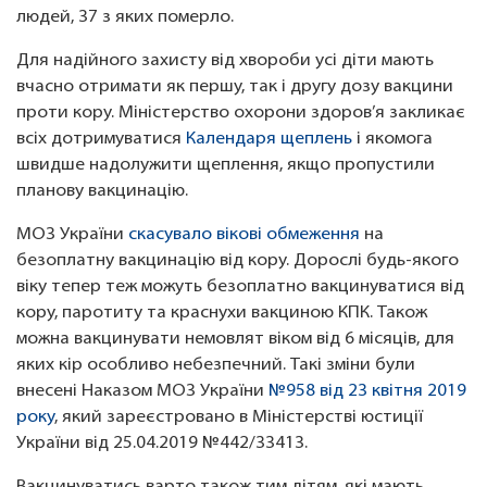
людей, 37 з яких померло.
Для надійного захисту від хвороби усі діти мають
вчасно отримати як першу, так і другу дозу вакцини
проти кору. Міністерство охорони здоров’я закликає
всіх дотримуватися
Календаря щеплень
і якомога
швидше надолужити щеплення, якщо пропустили
планову вакцинацію.
МОЗ України
скасувало вікові обмеження
на
безоплатну вакцинацію від кору. Дорослі будь-якого
віку тепер теж можуть безоплатно вакцинуватися від
кору, паротиту та краснухи вакциною КПК. Також
можна вакцинувати немовлят віком від 6 місяців, для
яких кір особливо небезпечний. Такі зміни були
внесені
Наказом МОЗ України
№958 від 23 квітня 2019
року
, який зареєстровано в Міністерстві юстиції
України від 25.04.2019 №442/33413.