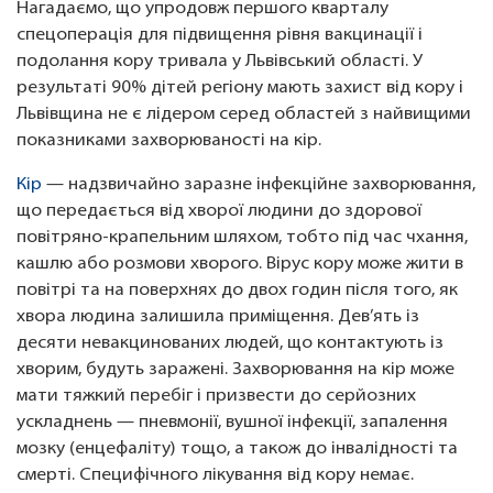
Нагадаємо, що упродовж першого кварталу
спецоперація для підвищення рівня вакцинації і
подолання кору тривала у Львівський області. У
результаті 90% дітей регіону мають захист від кору і
Львівщина не є лідером серед областей з найвищими
показниками захворюваності на кір.
Кір
— надзвичайно заразне інфекційне захворювання,
що передається від хворої людини до здорової
повітряно-крапельним шляхом, тобто під час чхання,
кашлю або розмови хворого. Вірус кору може жити в
повітрі та на поверхнях до двох годин після того, як
хвора людина залишила приміщення. Дев’ять із
десяти невакцинованих людей, що контактують із
хворим, будуть заражені. Захворювання на кір може
мати тяжкий перебіг і призвести до серйозних
ускладнень — пневмонії, вушної інфекції, запалення
мозку (енцефаліту) тощо, а також до інвалідності та
смерті. Специфічного лікування від кору немає.