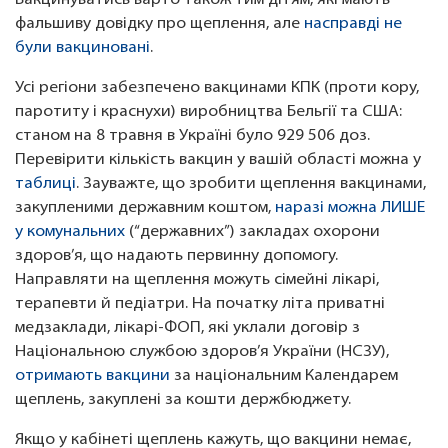
Вакцинуватись варто також тим дітям, які мають
фальшиву довідку про щеплення, але
насправді не
були вакциновані
.
Усі регіони забезпечено вакцинами КПК (проти кору,
паротиту і краснухи) виробництва Бельгії та США:
станом на 8 травня в Україні було 929 506 доз.
Перевірити кількість вакцин у вашій області можна у
таблиці
. Зауважте, що зробити щеплення вакцинами,
закупленими державним коштом,
наразі можна ЛИШЕ
у комунальних
(“державних”) закладах охорони
здоров’я, що надають первинну допомогу.
Направляти на щеплення можуть сімейні лікарі,
терапевти й педіатри. На початку літа приватні
медзаклади, лікарі-ФОП, які уклали договір з
Національною службою здоров’я України (НСЗУ),
отримають вакцини
за національним Календарем
щеплень, закуплені за кошти держбюджету.
Якщо у кабінеті щеплень кажуть, що вакцини немає,