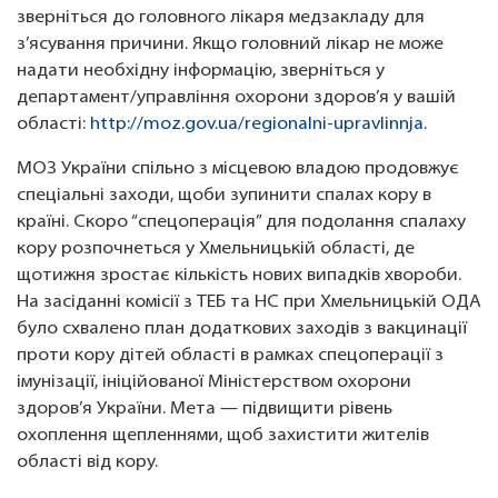
зверніться до головного лікаря медзакладу для
з’ясування причини. Якщо головний лікар не може
надати необхідну інформацію, зверніться у
департамент/управління охорони здоров’я у вашій
області:
http://moz.gov.ua/regionalni-upravlinnja
.
МОЗ України спільно з місцевою владою продовжує
спеціальні заходи, щоби зупинити спалах кору в
країні. Скоро “спецоперація” для подолання спалаху
кору розпочнеться у Хмельницькій області, де
щотижня зростає кількість нових випадків хвороби.
На засіданні комісії з ТЕБ та НС при Хмельницькій ОДА
було схвалено план додаткових заходів з вакцинації
проти кору дітей області в рамках спецоперації з
імунізації, ініційованої Міністерством охорони
здоров’я України. Мета — підвищити рівень
охоплення щепленнями, щоб захистити жителів
області від кору.