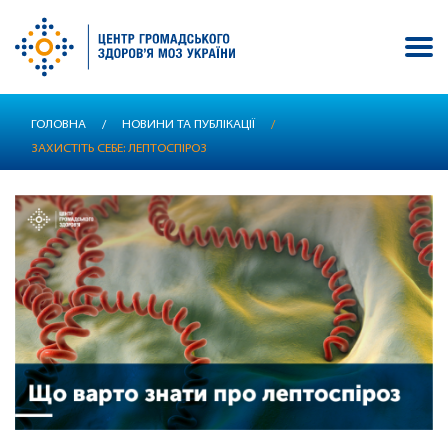
Перейти
ГОЛОВНА
/
НОВИНИ ТА ПУБЛІКАЦІЇ
/
до
ЗАХИСТІТЬ СЕБЕ: ЛЕПТОСПІРОЗ
основного
вмісту