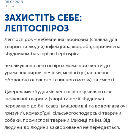
08.07.2019
15:54
ЗАХИСТІТЬ СЕБЕ:
ЛЕПТОСПІРОЗ
Лептоспіроз – небезпечна зоонозна (спільна для
тварин та людей) інфекційна хвороба, спричинена
збудником-бактерією Leptospira.
Без лікування лептоспіроз може призвести до
ураження нирок, печінки, менінгіту (запалення
оболонок головного і спинного мозку) та смерті.
Джерелами збудників лептоспірозу являються
інфіковані тварини (хворі та носії збудника) –
переважно дрібні ссавці (мишовидні та водоплаваючі
гризуни), комахоїдні, сільськогосподарські тварини,
собаки, промислові тварини (лисиці та ін.). Від
людини до людини захворювання не передається.