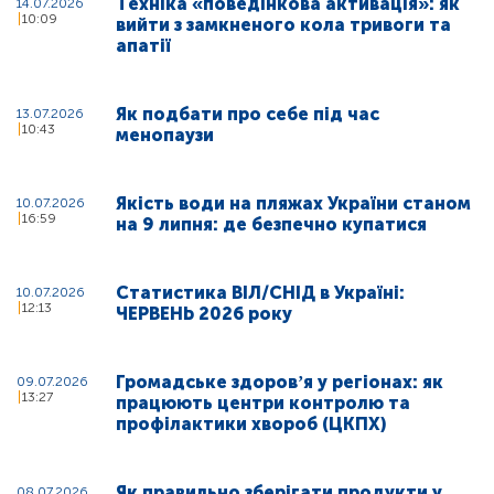
Техніка «поведінкова активація»: як
14.07.2026
10:09
вийти з замкненого кола тривоги та
апатії
Як подбати про себе під час
13.07.2026
10:43
менопаузи
Якість води на пляжах України станом
10.07.2026
16:59
на 9 липня: де безпечно купатися
Статистика ВІЛ/СНІД в Україні:
10.07.2026
12:13
ЧЕРВЕНЬ 2026 року
Громадське здоровʼя у регіонах: як
09.07.2026
13:27
працюють центри контролю та
профілактики хвороб (ЦКПХ)
Як правильно зберігати продукти у
08.07.2026