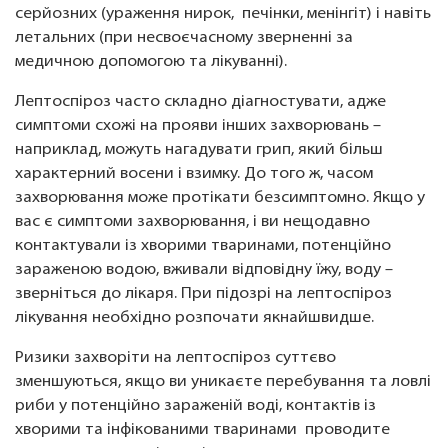
серйозних (ураження нирок, печінки, менінгіт) і навіть
летальних (при несвоєчасному зверненні за
медичною допомогою та лікуванні).
Лептоспіроз часто складно діагностувати, адже
симптоми схожі на прояви інших захворювань –
наприклад, можуть нагадувати грип, який більш
характерний восени і взимку. До того ж, часом
захворювання може протікати безсимптомно. Якщо у
вас є симптоми захворювання, і ви нещодавно
контактували із хворими тваринами, потенційно
зараженою водою, вживали відповідну їжу, воду –
зверніться до лікаря. При підозрі на лептоспіроз
лікування необхідно розпочати якнайшвидше.
Ризики захворіти на лептоспіроз суттєво
зменшуються, якщо ви уникаєте перебування та ловлі
риби у потенційно зараженій воді, контактів із
хворими та інфікованими тваринами проводите