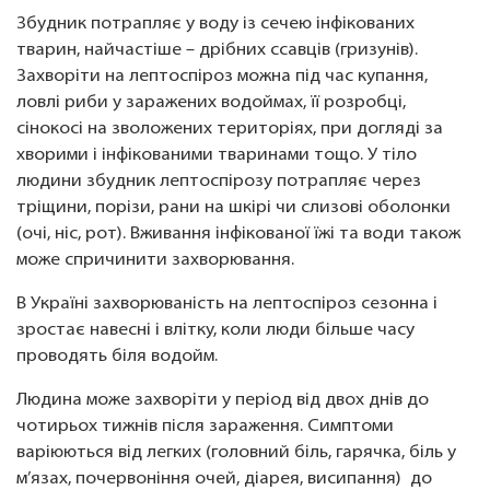
Збудник потрапляє у воду із сечею інфікованих
тварин, найчастіше – дрібних ссавців (гризунів).
Захворіти на лептоспіроз можна під час купання,
ловлі риби у заражених водоймах, її розробці,
сінокосі на зволожених територіях, при догляді за
хворими і інфікованими тваринами тощо. У тіло
людини збудник лептоспірозу потрапляє через
тріщини, порізи, рани на шкірі чи слизові оболонки
(очі, ніс, рот). Вживання інфікованої їжі та води також
може спричинити захворювання.
В Україні захворюваність на лептоспіроз сезонна і
зростає навесні і влітку, коли люди більше часу
проводять біля водойм.
Людина може захворіти у період від двох днів до
чотирьох тижнів після зараження. Симптоми
варіюються від легких (головний біль, гарячка, біль у
м’язах, почервоніння очей, діарея, висипання) до