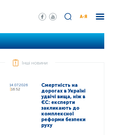
А-Я
Інші новини
Смертність на
14.07.2026
16:52
дорогах в Україні
удвічі вища, ніж в
ЄС: експерти
закликають до
комплексної
реформи безпеки
руху