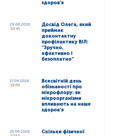
здоров’я
Досвід Олега, який
29.06.2026
10:41
приймає
доконтактну
профілактику ВІЛ:
“Зручно,
ефективно і
безоплатно”
Всесвітній день
27.06.2026
11:00
обізнаності про
мікрофлору: як
мікроорганізми
впливають на наше
здоров’я
Скільки фізичної
25.06.2026
17:57