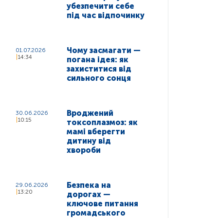
убезпечити себе
під час відпочинку
Чому засмагати —
01.07.2026
14:34
погана ідея: як
захиститися від
сильного сонця
Вроджений
30.06.2026
10:15
токсоплазмоз: як
мамі вберегти
дитину від
хвороби
Безпека на
29.06.2026
13:20
дорогах —
ключове питання
громадського