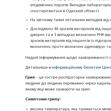
епідемічних порогів. Випадки лабораторно
спостерігаються в Одеській області.
На звітному тижні летальних випадків від
Досліджено 46 зразків матеріалів від паці
джерел та в 3 випадках визначено РНК вірус
зразків матеріалів від пацієнтів із підозр
визначено, проте визначені аденовірус та 
Надалі інформування щодо захворюваності на
Детальніше в
інформаційному бюлетені Центр
Грип
– це гостре респіраторне захворювання
людини до людини переважно через кашель, 
якому віці може захворіти на грип.
Симптоми грипу:
висока температура, яка тримається мінім