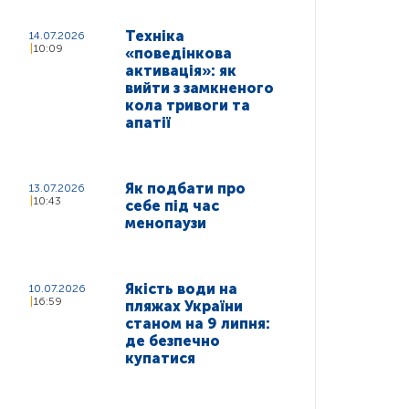
Техніка
14.07.2026
10:09
«поведінкова
активація»: як
вийти з замкненого
кола тривоги та
апатії
Як подбати про
13.07.2026
10:43
себе під час
менопаузи
Якість води на
10.07.2026
16:59
пляжах України
станом на 9 липня:
де безпечно
купатися