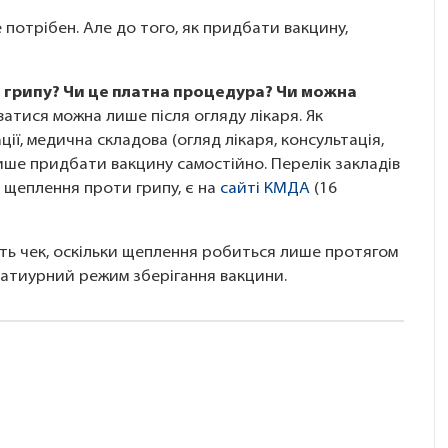
 потрібен. Але до того, як придбати вакцину,
 грипу? Чи це платна процедура? Чи можна
атися можна лише після огляду лікаря. Як
ції, медична складова (огляд лікаря, консультація,
ише придбати вакцину самостійно. Перелік закладів
 щеплення проти грипу, є на
сайті КМДА
(16
іть чек, оскільки щеплення робиться лише протягом
ератиурний режим зберігання вакцини.