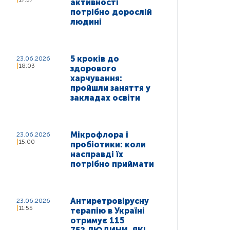
активності
потрібно дорослій
людині
5 кроків до
23.06.2026
18:03
здорового
харчування:
пройшли заняття у
закладах освіти
Мікрофлора і
23.06.2026
15:00
пробіотики: коли
насправді їх
потрібно приймати
Антиретровірусну
23.06.2026
11:55
терапію в Україні
отримує 115