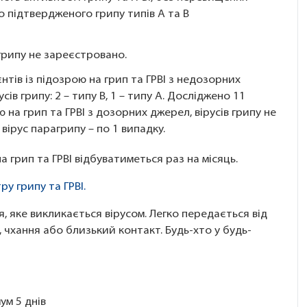
 підтвердженого грипу типів А та В
 грипу не зареєстровано.
єнтів із підозрою на грип та ГРВІ з недозорних
ів грипу: 2 – типу В, 1 – типу А. Досліджено 11
ою на грип та ГРВІ з дозорних джерел, вірусів грипу не
вірус парагрипу – по 1 випадку.
 грип та ГРВІ відбуватиметься раз на місяць.
у грипу та ГРВІ.
, яке викликається вірусом. Легко передається від
чхання або близький контакт. Будь-хто у будь-
ум 5 днів