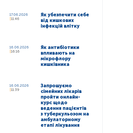
Як убезпечити себе
17.06.2026
11:46
від кишкових
інфекцій влітку
Як антибіотики
16.06.2026
16:16
впливають на
мікрофлору
кишківника
Запрошуємо
16.06.2026
11:39
сімейних лікарів
пройти онлайн-
курс щодо
ведення пацієнтів
з туберкульозом на
амбулаторному
етапі лікування