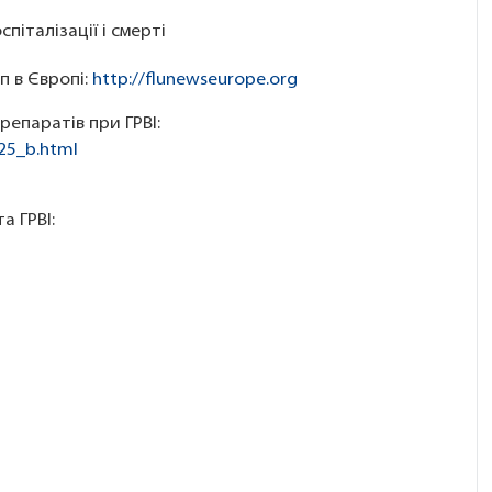
італізації і смерті
п в Європі:
http://flunewseurope.org
епаратів при ГРВІ:
25_b.html
а ГРВІ: