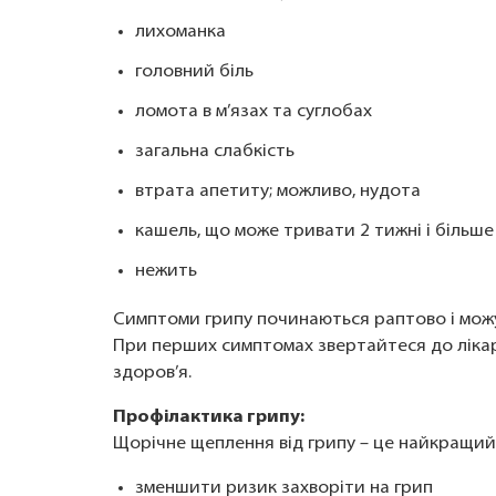
лихоманка
головний біль
ломота в м’язах та суглобах
загальна слабкість
втрата апетиту; можливо, нудота
кашель, що може тривати 2 тижні і більше
нежить
Симптоми грипу починаються раптово і можуть
При перших симптомах звертайтеся до ліка
здоров’я.
Профілактика грипу:
Щорічне щеплення від грипу – це найкращий 
зменшити ризик захворіти на грип