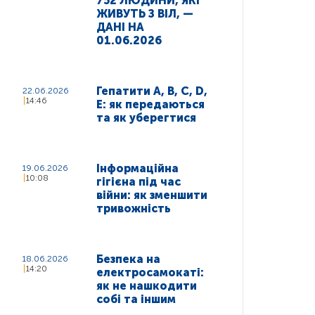
752 ЛЮДИНИ, ЯКІ
ЖИВУТЬ З ВІЛ, —
ДАНІ НА
01.06.2026
Гепатити A, B, C, D,
22.06.2026
14:46
E: як передаються
та як уберегтися
Інформаційна
19.06.2026
10:08
гігієна під час
війни: як зменшити
тривожність
Безпека на
18.06.2026
14:20
електросамокаті:
як не нашкодити
собі та іншим