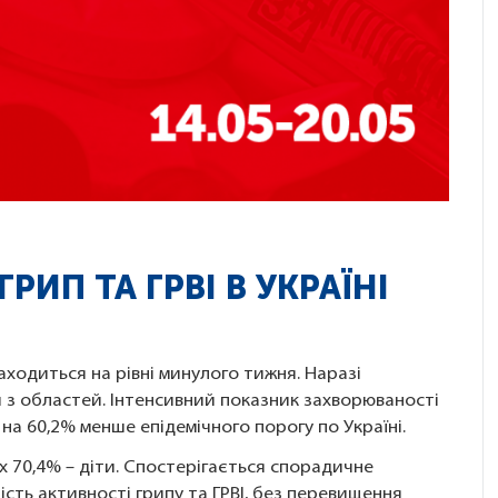
РИП ТА ГРВІ В УКРАЇНІ
находиться на рівні минулого тижня. Наразі
й з областей. Інтенсивний показник захворюваності
 на 60,2% менше епідемічного порогу по Україні.
них 70,4% – діти. Спостерігається спорадичне
ість активності грипу та ГРВІ, без перевищення