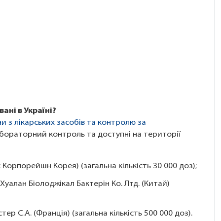
ані в Україні?
и з лікарських засобів та контролю за
абораторний контроль та доступні на території
Корпорейшн Корея) (загальна кількість 30 000 доз);
уалан Біолоджікал Бактерін Ко. Лтд. (Китай)
р С.А. (Францiя) (загальна кількість 500 000 доз).