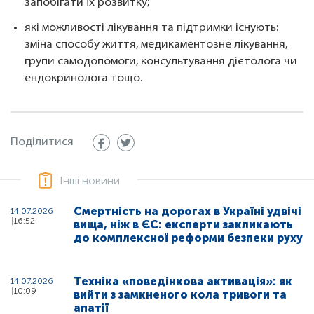
запобігати їх розвитку;
які можливості лікування та підтримки існують:
зміна способу життя, медикаментозне лікування,
групи самодопомоги, консультування дієтолога чи
ендокринолога тощо.
Поділитися
Інші новини
Смертність на дорогах в Україні удвічі
14.07.2026
16:52
вища, ніж в ЄС: експерти закликають
до комплексної реформи безпеки руху
Техніка «поведінкова активація»: як
14.07.2026
10:09
вийти з замкненого кола тривоги та
апатії