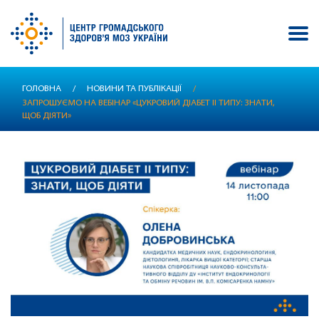
Перейти
ГОЛОВНА
/
НОВИНИ ТА ПУБЛІКАЦІЇ
/
до
ЗАПРОШУЄМО НА ВЕБІНАР «ЦУКРОВИЙ ДІАБЕТ ІІ ТИПУ: ЗНАТИ,
основного
ЩОБ ДІЯТИ»
вмісту