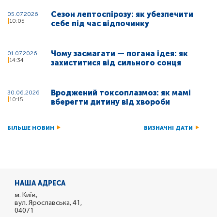
Сезон лептоспірозу: як убезпечити
05.07.2026
10:05
себе під час відпочинку
Чому засмагати — погана ідея: як
01.07.2026
14:34
захиститися від сильного сонця
Вроджений токсоплазмоз: як мамі
30.06.2026
10:15
вберегти дитину від хвороби
БІЛЬШЕ НОВИН
ВИЗНАЧНІ ДАТИ
НАША АДРЕСА
м. Київ,
вул. Ярославська, 41,
04071