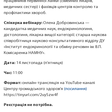
працівників первинної ланки (сімейних лікарів,
медичних сестер) і фахівців центрів контролю та
профілактики хвороб.
Спікерка вебінару:
Олена Добровинська —
кандидатка медичних наук, ендокринологиня,
дієтологиня, лікарка вищої категорії; старша наукова
співробітниця науково-консультативного відділу ДУ
«Інститут ендокринології та обміну речовин ім. В.П.
Комісаренка НАМНУ».
Дата:
14 листопада (п’ятниця)
Час:
11:00
Формат:
онлайн-трансляція на YouTube-каналі
Центру громадського здоров’я
(посилання)
https://tinyurl.com/2uy5zw4f
Реєстрація не потрібна.