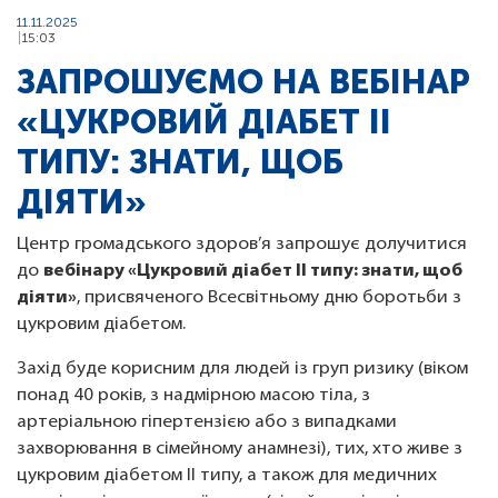
11.11.2025
15:03
ЗАПРОШУЄМО НА ВЕБІНАР
«ЦУКРОВИЙ ДІАБЕТ ІІ
ТИПУ: ЗНАТИ, ЩОБ
ДІЯТИ»
Центр громадського здоров’я запрошує долучитися
до
вебінару «Цукровий діабет ІІ типу: знати, щоб
діяти»
, присвяченого Всесвітньому дню боротьби з
цукровим діабетом.
Захід буде корисним для людей із груп ризику (віком
понад 40 років, з надмірною масою тіла, з
артеріальною гіпертензією або з випадками
захворювання в сімейному анамнезі), тих, хто живе з
цукровим діабетом ІІ типу, а також для медичних