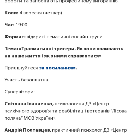
роботи та запобігають професійному вигоранню.
Коли:
4 вересня (четвер)
Час:
19:00
Формат:
відкриті тематичні онлайн-групи
Тема: «Травматичні тригери. Як вони впливають
на наше життя і як з ними справлятися»
Приєднуйтеся
за посиланням
.
Участь безоплатна.
Супервізори:
Світлана Іванченко,
психологиня ДЗ «Центр
психічного здоров'я та реабілітації ветеранів “Лісова
поляна” МОЗ України».
Андрій Полтавцев,
практичний психолог ДЗ «Центр